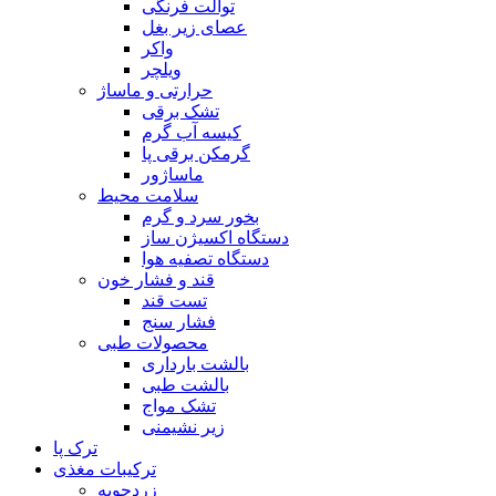
توالت فرنگی
عصای زیر بغل
واکر
ویلچر
حرارتی و ماساژ
تشک برقی
کیسه آب گرم
گرمکن برقی پا
ماساژور
سلامت محیط
بخور سرد و گرم
دستگاه اکسیژن ساز
دستگاه تصفیه هوا
قند و فشار خون
تست قند
فشار سنج
محصولات طبی
بالشت بارداری
بالشت طبی
تشک مواج
زیر نشیمنی
ترک پا
ترکیبات مغذی
زردچوبه