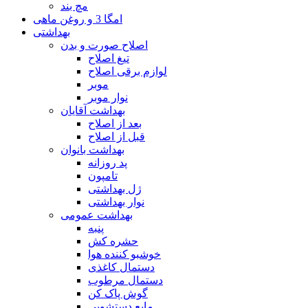
مچ بند
امگا 3 و روغن ماهی
بهداشتی
اصلاح صورت و بدن
تیغ اصلاح
لوازم برقی اصلاح
موبر
نوار موبر
بهداشت آقایان
بعد از اصلاح
قبل از اصلاح
بهداشت بانوان
پد روزانه
تامپون
ژل بهداشتی
نوار بهداشتی
بهداشت عمومی
پنبه
حشره کش
خوشبو کننده هوا
دستمال کاغذی
دستمال مرطوب
گوش پاک کن
مایع دستشویی