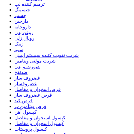
ترمیم کننده لب
جنسینگ
چسب
دارچین
داروخانه
روغن بدن
رویال ژلی
زینک
سویا
شربت تقویت کننده سیستم ایمنی
شربت مولتی ویتامین
صورت و بدن
ضدنفخ
غضروف ساز
غضروفساز
قرص اسخوان و مفاصل
قرص غضروف ساز
قرص کبد
قرص ویتامین ب
کپسول آهن
کپسول استخوان و مفاصل
کپسول اسخوان و مفاصل
کپسول پروستات