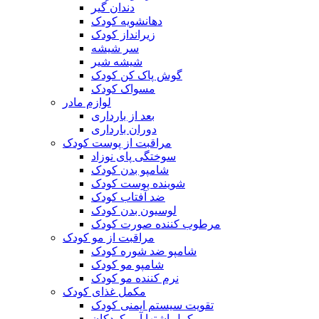
دندان گیر
دهانشویه کودک
زیرانداز کودک
سر شیشه
شیشه شیر
گوش پاک کن کودک
مسواک کودک
لوازم مادر
بعد از بارداری
دوران بارداری
مراقبت از پوست کودک
سوختگی پای نوزاد
شامپو بدن کودک
شوینده پوست کودک
ضد آفتاب کودک
لوسیون بدن کودک
مرطوب کننده صورت کودک
مراقبت از مو کودک
شامپو ضد شوره کودک
شامپو مو کودک
نرم کننده مو کودک
مکمل غذای کودک
تقویت سیستم ایمنی کودک
مکمل اشتها آور کودکان