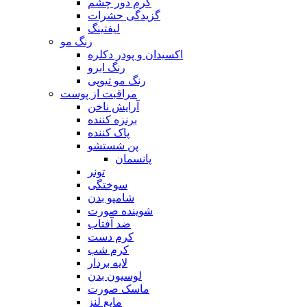
کرم دور چشم
گزیدگی حشرات
لیفتینگ
رنگ مو
اکسیدان و پودر دکلره
رنگ ابرو
رنگ مو تیوپی
مراقبت از پوست
آرایش ناخن
برنزه کننده
پاک کننده
پن شستشو
پانسمان
تونر
سوختگی
شامپو بدن
شوینده صورت
ضد آفتاب
کرم دست
کرم شب
لایه بردار
لوسیون بدن
ماسک صورت
مایع لنز