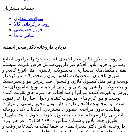
خدمات مشتریان
سوالات متداول
رویه بازگردانی کالا
حریم خصوصی
تماس با ما
درباره داروخانه دکتر سحر احمدی
داروخانه آنلاین دکتر سحر احمدی فعالیت خود را پیرامون اطلاع
رسانی و خرید آنلاین اقلام غیر دارویی شامل قرص تقویت سیستم
ایمنی، مکمل های بدنسازی ، محصولات زناشویی مثل انواع کاندم و
اسپری تاخیری ، محصولات کاهش وزن و محصولات مراقبت از
پوست و مو مثل کپسول کلاژن وکپسول ضد ریزش مو و شیرخشک
و محصولات آرایشی بهداشتی و زیبایی از جمله انواع شامپوهای ضد
ریزش و تقویت کننده مو،انواع ضد آفتاب ها، سرم های تقویت کننده
پوست و مو، کرم های مرطوب کننده و جوان ساز را آغاز نموده
است. این مجموعه افتخار دارد با دارا بودن مجوز رسمی از وزارت
بهداشت بدون مراجعه حضوری مشتریان، امکانات یک داروخانه
اینترنتی را از مرحله انتخاب محصول، خرید ، تحویل با پشتیبانی از
طریق چت آنلاین و شماره تماس ۰۳۱۴۵۲۱۶۹۰۰ فراهم آورد.
داروخانه آنلاین دکتر سحراحمدی به شما کمک می‌کند تا در وقت و
هزینه‌های خود صرفه‌جویی کنید. شما مخاطبین محترم میتوانید با