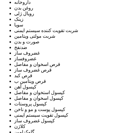
داروخانه
روغن بدن
رویال ژلی
زینک
سویا
شربت تقویت کننده سیستم ایمنی
شربت مولتی ویتامین
صورت و بدن
ضدنفخ
غضروف ساز
غضروفساز
قرص اسخوان و مفاصل
قرص غضروف ساز
قرص کبد
قرص ویتامین ب
کپسول آهن
کپسول استخوان و مفاصل
کپسول اسخوان و مفاصل
کپسول پروستات
کپسول پوست و مو و ناخن
کپسول تقویت سیستم ایمنی
کپسول غضروف ساز
کلاژن
گلوکزامین