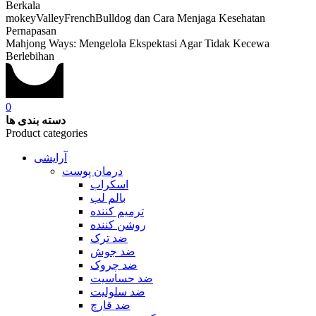
Berkala
mokeyValleyFrenchBulldog dan Cara Menjaga Kesehatan
Pernapasan
Mahjong Ways: Mengelola Ekspektasi Agar Tidak Kecewa
Berlebihan
0
دسته بندی ها
Product categories
آرایشی
درمان پوست
اسکراب
بالم لب
ترمیم کننده
روشن کننده
ضد ترک
ضد جوش
ضد چروک
ضد حساسیت
ضد سلولیت
ضد قارچ