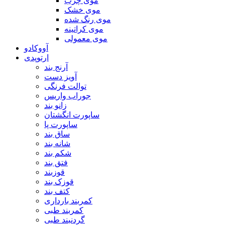
موی چرب
موی خشک
موی رنگ شده
موی کراتینه
موی معمولی
آووکادو
ارتوپدی
آرنج بند
آویز دست
توالت فرنگی
جوراب واریس
زانو بند
ساپورت انگشتان
ساپورت پا
ساق بند
شانه بند
شکم بند
فتق بند
قوزبند
قوزک بند
کتف بند
کمربند بارداری
کمربند طبی
گردنبند طبی