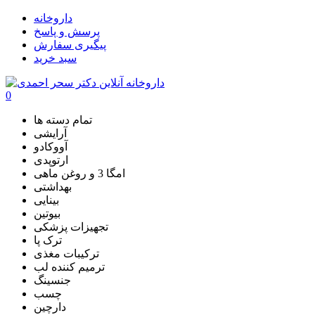
داروخانه
پرسش و پاسخ
پیگیری سفارش
سبد خرید
0
تمام دسته ها
آرایشی
آووکادو
ارتوپدی
امگا 3 و روغن ماهی
بهداشتی
بینایی
بیوتین
تجهیزات پزشکی
ترک پا
ترکیبات مغذی
ترمیم کننده لب
جنسینگ
چسب
دارچین