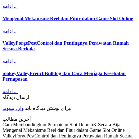
ادامه ...
Mengenal Mekanisme Reel dan Fitur dalam Game Slot Online
ادامه ...
ValleyForgePestControl dan Pentingnya Perawatan Rumah
Secara Berkala
ادامه ...
mokeyValleyFrenchBulldog dan Cara Menjaga Kesehatan
Pernapasan
ادامه ...
ارسال دیدگاه
.
برای نوشتن دیدگاه باید
وارد بشوید
آخرین مطالب
Cara Membandingkan Permainan Slot Depo 5K Secara Bijak
Mengenal Mekanisme Reel dan Fitur dalam Game Slot Online
ValleyForgePestControl dan Pentingnya Perawatan Rumah Secara