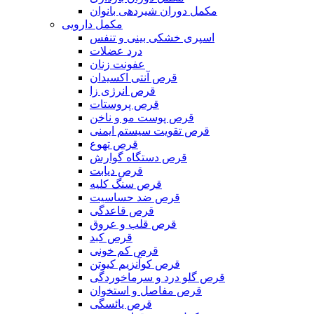
مکمل دوران شیردهی بانوان
مکمل دارویی
اسپری خشکی بینی و تنفس
درد عضلات
عفونت زنان
قرص آنتی اکسیدان
قرص انرژی زا
قرص پروستات
قرص پوست مو و ناخن
قرص تقویت سیستم ایمنی
قرص تهوع
قرص دستگاه گوارش
قرص دیابت
قرص سنگ کلیه
قرص ضد حساسیت
قرص قاعدگی
قرص قلب و عروق
قرص کبد
قرص کم خونی
قرص کوآنزیم کیوتن
قرص گلو درد و سرماخوردگی
قرص مفاصل و استخوان
قرص یائسگی