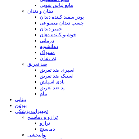
مایع لباس شویی
دهان و دندان
پودر سفید کننده دندان
چسب دندان مصنوعی
خمیر دندان
خوشبو کننده دهان
درمانی
دهانشویه
مسواک
نخ دندان
ضد تعریق
اسپری ضد تعریق
استیک ضد تعریق
بادی اسپلش
پد ضد تعریق
مام
بینایی
بیوتین
تجهیزات پزشکی
ترازو و دماسنج
ترازو
دماسنج
توانبخشی