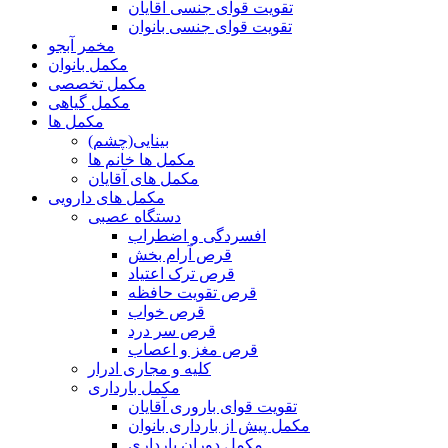
تقویت قوای جنسی آقایان
تقویت قوای جنسی بانوان
مخمر آبجو
مکمل بانوان
مکمل تخصصی
مکمل گیاهی
مکمل ها
بینایی(چشم)
مکمل ها خانم ها
مکمل های آقایان
مکمل های دارویی
دستگاه عصبی
افسردگی و اضطراب
قرص آرام بخش
قرص ترک اعتیاد
قرص تقویت حافظه
قرص خواب
قرص سر درد
قرص مغز و اعصاب
کلیه و مجاری ادرار
مکمل بارداری
تقویت قوای باروری آقایان
مکمل پیش از بارداری بانوان
مکمل دوران بارداری