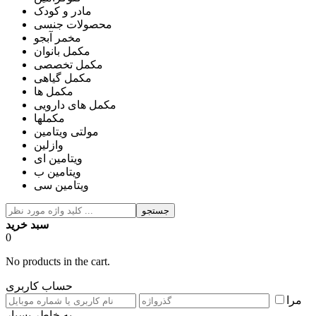
مادر و کودک
محصولات جنسی
مخمر آبجو
مکمل بانوان
مکمل تخصصی
مکمل گیاهی
مکمل ها
مکمل های دارویی
مکملها
مولتی ویتامین
وازلین
ویتامین ای
ویتامین ب
ویتامین سی
جستجو
سبد خرید
0
No products in the cart.
حساب کاربری
مرا
به خاطر بسپار