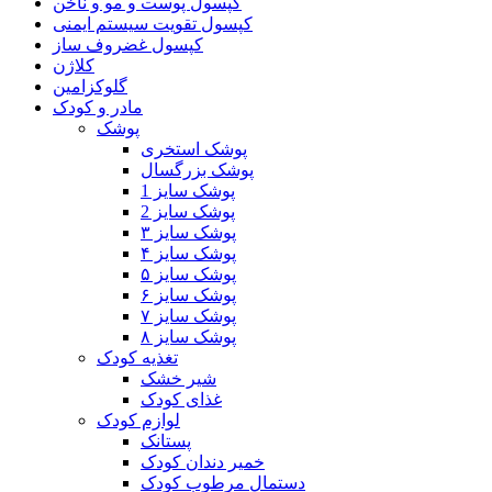
کپسول پوست و مو و ناخن
کپسول تقویت سیستم ایمنی
کپسول غضروف ساز
کلاژن
گلوکزامین
مادر و کودک
پوشک
پوشک استخری
پوشک بزرگسال
پوشک سایز 1
پوشک سایز 2
پوشک سایز ۳
پوشک سایز ۴
پوشک سایز ۵
پوشک سایز ۶
پوشک سایز ۷
پوشک سایز ۸
تغذیه کودک
شیر خشک
غذای کودک
لوازم کودک
پستانک
خمیر دندان کودک
دستمال مرطوب کودک