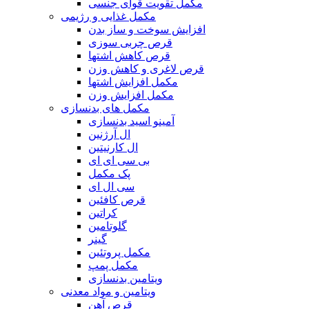
مکمل تقویت قوای جنسی
مکمل غذایی و رژیمی
افزایش سوخت و ساز بدن
قرص چربی سوزی
قرص کاهش اشتها
قرص لاغری و کاهش وزن
مکمل افزایش اشتها
مکمل افزایش وزن
مکمل های بدنسازی
آمینو اسید بدنسازی
ال آرژنین
ال کارنیتین
بی سی ای ای
پک مکمل
سی ال ای
قرص کافئین
کراتین
گلوتامین
گینر
مکمل پروتئین
مکمل پمپ
ویتامین بدنسازی
ویتامین و مواد معدنی
قرص آهن