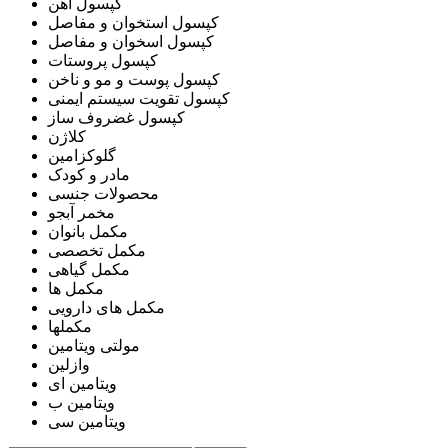
کپسول آهن
کپسول استخوان و مفاصل
کپسول اسخوان و مفاصل
کپسول پروستات
کپسول پوست و مو و ناخن
کپسول تقویت سیستم ایمنی
کپسول غضروف ساز
کلاژن
گلوکزامین
مادر و کودک
محصولات جنسی
مخمر آبجو
مکمل بانوان
مکمل تخصصی
مکمل گیاهی
مکمل ها
مکمل های دارویی
مکملها
مولتی ویتامین
وازلین
ویتامین ای
ویتامین ب
ویتامین سی