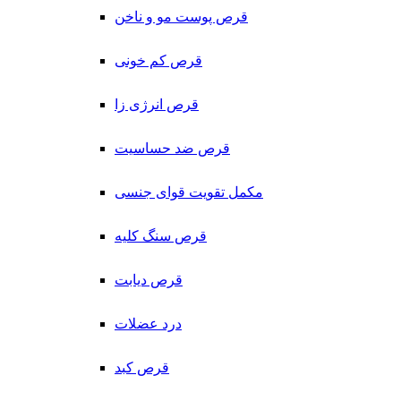
قرص پوست مو و ناخن
قرص کم خونی
قرص انرژی زا
قرص ضد حساسیت
مکمل تقویت قوای جنسی
قرص سنگ کلیه
قرص دیابت
درد عضلات
قرص کبد