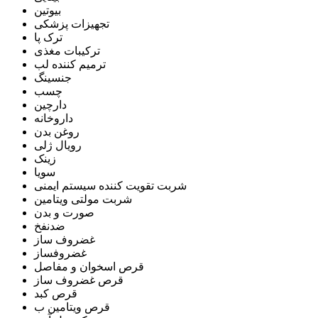
بیوتین
تجهیزات پزشکی
ترک پا
ترکیبات مغذی
ترمیم کننده لب
جنسینگ
چسب
دارچین
داروخانه
روغن بدن
رویال ژلی
زینک
سویا
شربت تقویت کننده سیستم ایمنی
شربت مولتی ویتامین
صورت و بدن
ضدنفخ
غضروف ساز
غضروفساز
قرص اسخوان و مفاصل
قرص غضروف ساز
قرص کبد
قرص ویتامین ب