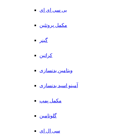
بی سی ای ای
مکمل پروتئین
گینر
کراتین
ویتامین بدنسازی
آمینو اسید بدنسازی
مکمل پمپ
گلوتامین
سی ال ای