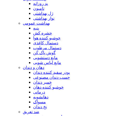
پد روزانه
تامپون
ژل بهداشتی
نوار بهداشتی
بهداشت عمومی
پنبه
حشره کش
خوشبو کننده هوا
دستمال کاغذی
دستمال مرطوب
گوش پاک کن
مایع دستشویی
مایع لباس شویی
دهان و دندان
پودر سفید کننده دندان
چسب دندان مصنوعی
خمیر دندان
خوشبو کننده دهان
درمانی
دهانشویه
مسواک
نخ دندان
ضد تعریق