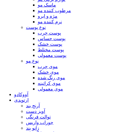
ماسک مو
مرطوب کننده مو
مژه و ابرو
نرم کننده مو
نوع پوست
پوست چرب
پوست حساس
پوست خشک
پوست مختلط
پوست معمولی
نوع مو
موی چرب
موی خشک
موی رنگ شده
موی کراتینه
موی معمولی
آووکادو
ارتوپدی
آرنج بند
آویز دست
توالت فرنگی
جوراب واریس
زانو بند