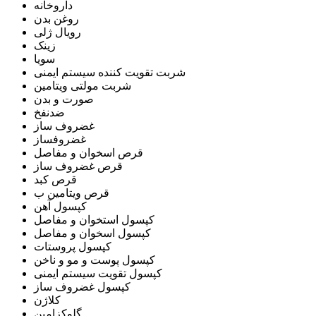
داروخانه
روغن بدن
رویال ژلی
زینک
سویا
شربت تقویت کننده سیستم ایمنی
شربت مولتی ویتامین
صورت و بدن
ضدنفخ
غضروف ساز
غضروفساز
قرص اسخوان و مفاصل
قرص غضروف ساز
قرص کبد
قرص ویتامین ب
کپسول آهن
کپسول استخوان و مفاصل
کپسول اسخوان و مفاصل
کپسول پروستات
کپسول پوست و مو و ناخن
کپسول تقویت سیستم ایمنی
کپسول غضروف ساز
کلاژن
گلوکزامین