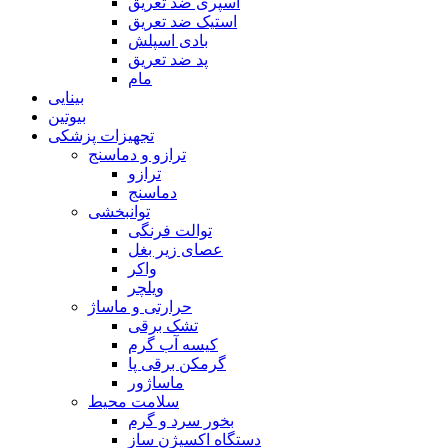
اسپری ضد تعریق
استیک ضد تعریق
بادی اسپلش
پد ضد تعریق
مام
بینایی
بیوتین
تجهیزات پزشکی
ترازو و دماسنج
ترازو
دماسنج
توانبخشی
توالت فرنگی
عصای زیر بغل
واکر
ویلچر
حرارتی و ماساژ
تشک برقی
کیسه آب گرم
گرمکن برقی پا
ماساژور
سلامت محیط
بخور سرد و گرم
دستگاه اکسیژن ساز