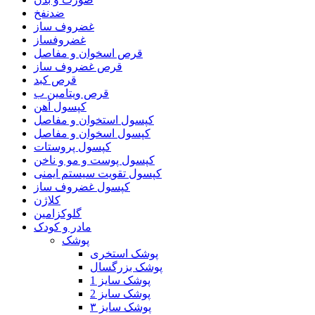
ضدنفخ
غضروف ساز
غضروفساز
قرص اسخوان و مفاصل
قرص غضروف ساز
قرص کبد
قرص ویتامین ب
کپسول آهن
کپسول استخوان و مفاصل
کپسول اسخوان و مفاصل
کپسول پروستات
کپسول پوست و مو و ناخن
کپسول تقویت سیستم ایمنی
کپسول غضروف ساز
کلاژن
گلوکزامین
مادر و کودک
پوشک
پوشک استخری
پوشک بزرگسال
پوشک سایز 1
پوشک سایز 2
پوشک سایز ۳