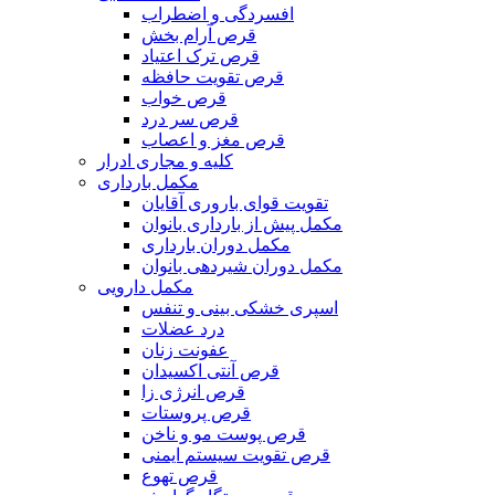
افسردگی و اضطراب
قرص آرام بخش
قرص ترک اعتیاد
قرص تقویت حافظه
قرص خواب
قرص سر درد
قرص مغز و اعصاب
کلیه و مجاری ادرار
مکمل بارداری
تقویت قوای باروری آقایان
مکمل پیش از بارداری بانوان
مکمل دوران بارداری
مکمل دوران شیردهی بانوان
مکمل دارویی
اسپری خشکی بینی و تنفس
درد عضلات
عفونت زنان
قرص آنتی اکسیدان
قرص انرژی زا
قرص پروستات
قرص پوست مو و ناخن
قرص تقویت سیستم ایمنی
قرص تهوع