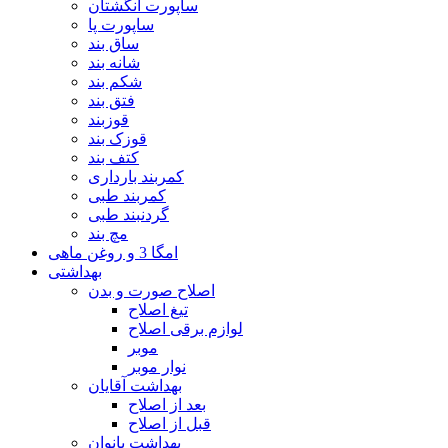
ساپورت انگشتان
ساپورت پا
ساق بند
شانه بند
شکم بند
فتق بند
قوزبند
قوزک بند
کتف بند
کمربند بارداری
کمربند طبی
گردنبند طبی
مچ بند
امگا 3 و روغن ماهی
بهداشتی
اصلاح صورت و بدن
تیغ اصلاح
لوازم برقی اصلاح
موبر
نوار موبر
بهداشت آقایان
بعد از اصلاح
قبل از اصلاح
بهداشت بانوان