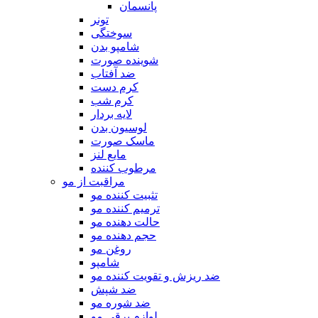
پانسمان
تونر
سوختگی
شامپو بدن
شوینده صورت
ضد آفتاب
کرم دست
کرم شب
لایه بردار
لوسیون بدن
ماسک صورت
مایع لنز
مرطوب کننده
مراقبت از مو
تثبیت کننده مو
ترمیم کننده مو
حالت دهنده مو
حجم دهنده مو
روغن مو
شامپو
ضد ریزش و تقویت کننده مو
ضد شپش
ضد شوره مو
لوازم برقی مو