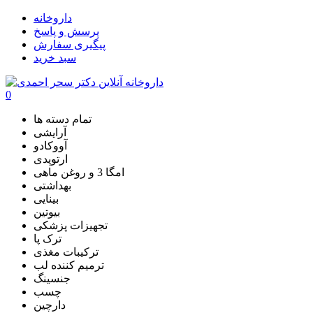
داروخانه
پرسش و پاسخ
پیگیری سفارش
سبد خرید
0
تمام دسته ها
آرایشی
آووکادو
ارتوپدی
امگا 3 و روغن ماهی
بهداشتی
بینایی
بیوتین
تجهیزات پزشکی
ترک پا
ترکیبات مغذی
ترمیم کننده لب
جنسینگ
چسب
دارچین