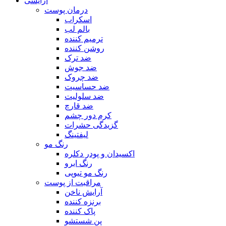
آرایشی
درمان پوست
اسکراب
بالم لب
ترمیم کننده
روشن کننده
ضد ترک
ضد جوش
ضد چروک
ضد حساسیت
ضد سلولیت
ضد قارچ
کرم دور چشم
گزیدگی حشرات
لیفتینگ
رنگ مو
اکسیدان و پودر دکلره
رنگ ابرو
رنگ مو تیوپی
مراقبت از پوست
آرایش ناخن
برنزه کننده
پاک کننده
پن شستشو