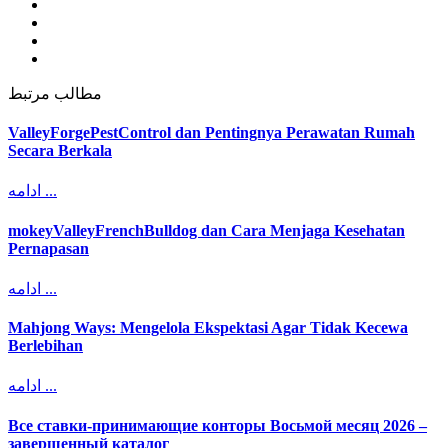
مطالب مرتبط
ValleyForgePestControl dan Pentingnya Perawatan Rumah
Secara Berkala
ادامه ...
mokeyValleyFrenchBulldog dan Cara Menjaga Kesehatan
Pernapasan
ادامه ...
Mahjong Ways: Mengelola Ekspektasi Agar Tidak Kecewa
Berlebihan
ادامه ...
Все ставки-принимающие конторы Восьмой месяц 2026 –
завершенный каталог