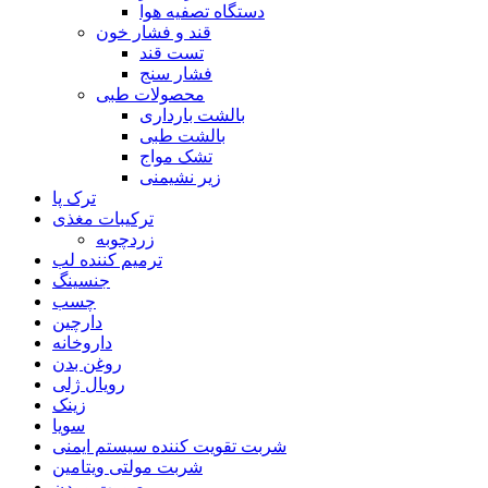
دستگاه تصفیه هوا
قند و فشار خون
تست قند
فشار سنج
محصولات طبی
بالشت بارداری
بالشت طبی
تشک مواج
زیر نشیمنی
ترک پا
ترکیبات مغذی
زردچوبه
ترمیم کننده لب
جنسینگ
چسب
دارچین
داروخانه
روغن بدن
رویال ژلی
زینک
سویا
شربت تقویت کننده سیستم ایمنی
شربت مولتی ویتامین
صورت و بدن