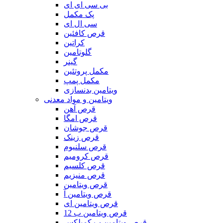
بی سی ای ای
پک مکمل
سی ال ای
قرص کافئین
کراتین
گلوتامین
گینر
مکمل پروتئین
مکمل پمپ
ویتامین بدنسازی
ویتامین و مواد معدنی
قرص آهن
قرص امگا
قرص جوشان
قرص زینک
قرص سلنیوم
قرص کرومیم
قرص کلسیم
قرص منیزیم
قرص ویتامین
قرص ویتامین آ
قرص ویتامین ای
قرص ویتامین ب 12
قرص ویتامین ب کمپلکس