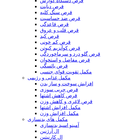
قرص دستگاه گوارش
قرص دیابت
قرص سنگ کلیه
قرص ضد حساسیت
قرص قاعدگی
قرص قلب و عروق
قرص کبد
قرص کم خونی
قرص کوآنزیم کیوتن
قرص گلو درد و سرماخوردگی
قرص مفاصل و استخوان
قرص یائسگی
مکمل تقویت قوای جنسی
مکمل غذایی و رژیمی
افزایش سوخت و ساز بدن
قرص چربی سوزی
قرص کاهش اشتها
قرص لاغری و کاهش وزن
مکمل افزایش اشتها
مکمل افزایش وزن
مکمل های بدنسازی
آمینو اسید بدنسازی
ال آرژنین
ال کارنیتین