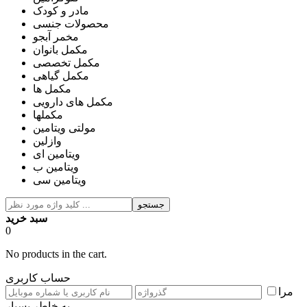
مادر و کودک
محصولات جنسی
مخمر آبجو
مکمل بانوان
مکمل تخصصی
مکمل گیاهی
مکمل ها
مکمل های دارویی
مکملها
مولتی ویتامین
وازلین
ویتامین ای
ویتامین ب
ویتامین سی
جستجو
سبد خرید
0
No products in the cart.
حساب کاربری
مرا
به خاطر بسپار