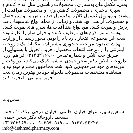
ایمنی، مکمل های بدنسازی ، محصولات زناشویی مثل انواع کاندم و
اسپری تاخیری ، محصولات کاهش وزن و محصولات مراقبت از
پوست و مو مثل کپسول کلاژن وکپسول ضد ریزش مو و شیرخشک
و محصولات آرایشی بهداشتی و زیبایی از جمله انواع شامپوهای ضد
ریزش و تقویت کننده مو،انواع ضد آفتاب ها، سرم های تقویت کننده
پوست و مو، کرم های مرطوب کننده و جوان ساز را آغاز نموده
است. این مجموعه افتخار دارد با دارا بودن مجوز رسمی از وزارت
بهداشت بدون مراجعه حضوری مشتریان، امکانات یک داروخانه
اینترنتی را از مرحله انتخاب محصول، خرید ، تحویل با پشتیبانی از
طریق چت آنلاین و شماره تماس ۰۳۱۴۵۲۱۶۹۰۰ فراهم آورد.
داروخانه آنلاین دکتر سحراحمدی به شما کمک می‌کند تا در وقت و
هزینه‌های خود صرفه‌جویی کنید. شما مخاطبین محترم میتوانید با
مشاهده مشخصات محصولات دلخواه خود در بهترین زمان لذت
خرید اینترنتی را تجربه کنید.
تماس با ما
شاهین شهر، انتهای خیایان نظامی، خیابان فرخی، پلاک ۲۰، جنب
مسجد، داروخانه دکتر سحر احمدی
۰۳
۱۴۵۲۱۶۹۰۰ - ۰۹۰۳۵۹۰۵۸۹۰ - ۰۹۱۳۲۰۵۶۲۲۳
info@drahmadipharmacy.com