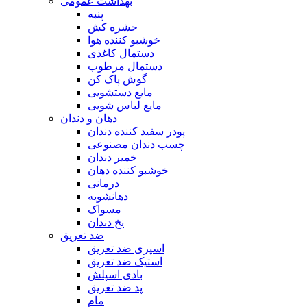
بهداشت عمومی
پنبه
حشره کش
خوشبو کننده هوا
دستمال کاغذی
دستمال مرطوب
گوش پاک کن
مایع دستشویی
مایع لباس شویی
دهان و دندان
پودر سفید کننده دندان
چسب دندان مصنوعی
خمیر دندان
خوشبو کننده دهان
درمانی
دهانشویه
مسواک
نخ دندان
ضد تعریق
اسپری ضد تعریق
استیک ضد تعریق
بادی اسپلش
پد ضد تعریق
مام