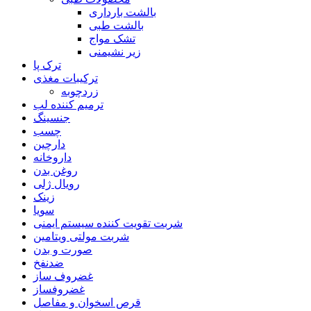
بالشت بارداری
بالشت طبی
تشک مواج
زیر نشیمنی
ترک پا
ترکیبات مغذی
زردچوبه
ترمیم کننده لب
جنسینگ
چسب
دارچین
داروخانه
روغن بدن
رویال ژلی
زینک
سویا
شربت تقویت کننده سیستم ایمنی
شربت مولتی ویتامین
صورت و بدن
ضدنفخ
غضروف ساز
غضروفساز
قرص اسخوان و مفاصل