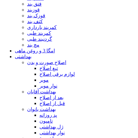
فتق بند
قوزبند
قوزک بند
کتف بند
کمربند بارداری
کمربند طبی
گردنبند طبی
مچ بند
امگا 3 و روغن ماهی
بهداشتی
اصلاح صورت و بدن
تیغ اصلاح
لوازم برقی اصلاح
موبر
نوار موبر
بهداشت آقایان
بعد از اصلاح
قبل از اصلاح
بهداشت بانوان
پد روزانه
تامپون
ژل بهداشتی
نوار بهداشتی