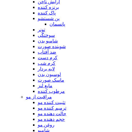
آرایش ناخن
برنزه کننده
پاک کننده
پن شستشو
پانسمان
تونر
سوختگی
شامپو بدن
شوینده صورت
ضد آفتاب
کرم دست
کرم شب
لایه بردار
لوسیون بدن
ماسک صورت
مایع لنز
مرطوب کننده
مراقبت از مو
تثبیت کننده مو
ترمیم کننده مو
حالت دهنده مو
حجم دهنده مو
روغن مو
شامپو