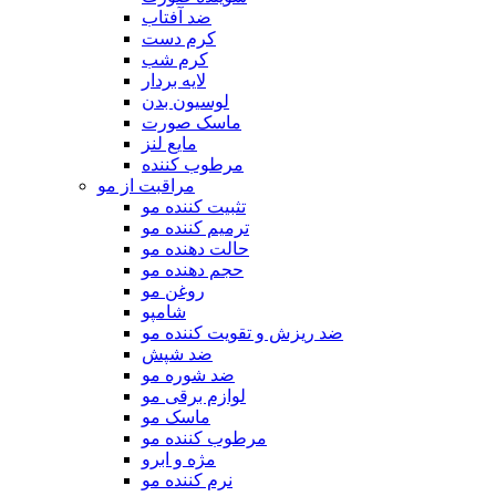
ضد آفتاب
کرم دست
کرم شب
لایه بردار
لوسیون بدن
ماسک صورت
مایع لنز
مرطوب کننده
مراقبت از مو
تثبیت کننده مو
ترمیم کننده مو
حالت دهنده مو
حجم دهنده مو
روغن مو
شامپو
ضد ریزش و تقویت کننده مو
ضد شپش
ضد شوره مو
لوازم برقی مو
ماسک مو
مرطوب کننده مو
مژه و ابرو
نرم کننده مو