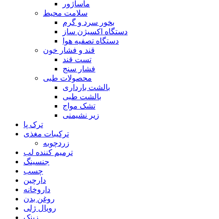
ماساژور
سلامت محیط
بخور سرد و گرم
دستگاه اکسیژن ساز
دستگاه تصفیه هوا
قند و فشار خون
تست قند
فشار سنج
محصولات طبی
بالشت بارداری
بالشت طبی
تشک مواج
زیر نشیمنی
ترک پا
ترکیبات مغذی
زردچوبه
ترمیم کننده لب
جنسینگ
چسب
دارچین
داروخانه
روغن بدن
رویال ژلی
زینک