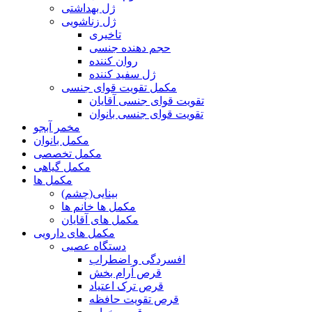
ژل بهداشتی
ژل زناشویی
تاخیری
حجم دهنده جنسی
روان کننده
ژل سفید کننده
مکمل تقویت قوای جنسی
تقویت قوای جنسی آقایان
تقویت قوای جنسی بانوان
مخمر آبجو
مکمل بانوان
مکمل تخصصی
مکمل گیاهی
مکمل ها
بینایی(چشم)
مکمل ها خانم ها
مکمل های آقایان
مکمل های دارویی
دستگاه عصبی
افسردگی و اضطراب
قرص آرام بخش
قرص ترک اعتیاد
قرص تقویت حافظه