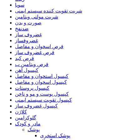
سویا
شربت تقویت کننده سیستم ایمنی
شربت مولتی ویتامین
صورت و بدن
ضدنفخ
غضروف ساز
غضروفساز
قرص اسخوان و مفاصل
قرص غضروف ساز
قرص کبد
قرص ویتامین ب
کپسول آهن
کپسول استخوان و مفاصل
کپسول اسخوان و مفاصل
کپسول پروستات
کپسول پوست و مو و ناخن
کپسول تقویت سیستم ایمنی
کپسول غضروف ساز
کلاژن
گلوکزامین
مادر و کودک
پوشک
پوشک استخری