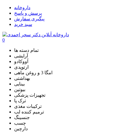
داروخانه
پرسش و پاسخ
پیگیری سفارش
سبد خرید
0
تمام دسته ها
آرایشی
آووکادو
ارتوپدی
امگا 3 و روغن ماهی
بهداشتی
بینایی
بیوتین
تجهیزات پزشکی
ترک پا
ترکیبات مغذی
ترمیم کننده لب
جنسینگ
چسب
دارچین