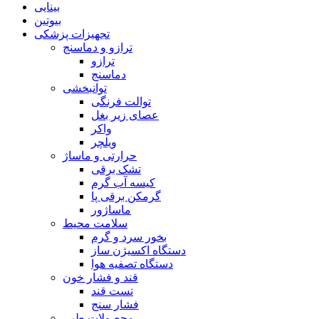
بینایی
بیوتین
تجهیزات پزشکی
ترازو و دماسنج
ترازو
دماسنج
توانبخشی
توالت فرنگی
عصای زیر بغل
واکر
ویلچر
حرارتی و ماساژ
تشک برقی
کیسه آب گرم
گرمکن برقی پا
ماساژور
سلامت محیط
بخور سرد و گرم
دستگاه اکسیژن ساز
دستگاه تصفیه هوا
قند و فشار خون
تست قند
فشار سنج
محصولات طبی