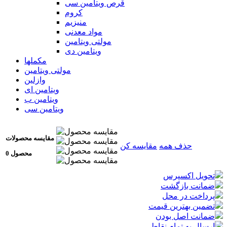
قرص ویتامین سی
کروم
منیزیم
مواد معدنی
مولتی ویتامین
ویتامین دی
مکملها
مولتی ویتامین
وازلین
ویتامین ای
ویتامین ب
ویتامین سی
مقایسه محصولات
حذف همه
مقایسه کن
0 محصول
تحویل اکسپرس
ضمانت بازگشت
پرداخت در محل
تضمین بهترین قیمت
ضمانت اصل بودن
ارسال به تمام نقاط