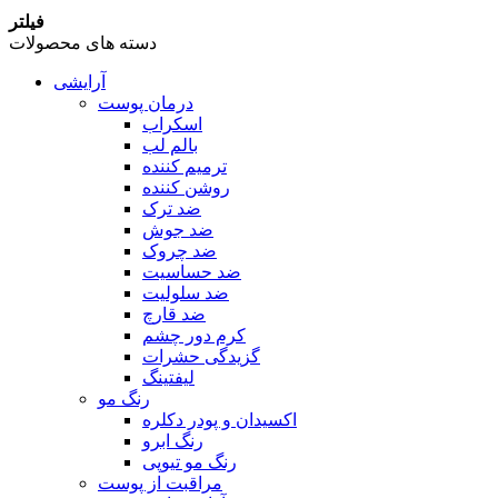
فیلتر
دسته های محصولات
آرایشی
درمان پوست
اسکراب
بالم لب
ترمیم کننده
روشن کننده
ضد ترک
ضد جوش
ضد چروک
ضد حساسیت
ضد سلولیت
ضد قارچ
کرم دور چشم
گزیدگی حشرات
لیفتینگ
رنگ مو
اکسیدان و پودر دکلره
رنگ ابرو
رنگ مو تیوپی
مراقبت از پوست