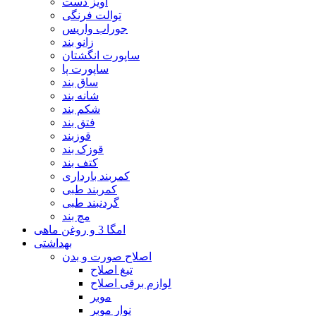
آویز دست
توالت فرنگی
جوراب واریس
زانو بند
ساپورت انگشتان
ساپورت پا
ساق بند
شانه بند
شکم بند
فتق بند
قوزبند
قوزک بند
کتف بند
کمربند بارداری
کمربند طبی
گردنبند طبی
مچ بند
امگا 3 و روغن ماهی
بهداشتی
اصلاح صورت و بدن
تیغ اصلاح
لوازم برقی اصلاح
موبر
نوار موبر