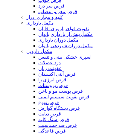
قرص خواب
قرص سر درد
قرص مغز و اعصاب
کلیه و مجاری ادرار
مکمل بارداری
تقویت قوای باروری آقایان
مکمل پیش از بارداری بانوان
مکمل دوران بارداری
مکمل دوران شیردهی بانوان
مکمل دارویی
اسپری خشکی بینی و تنفس
درد عضلات
عفونت زنان
قرص آنتی اکسیدان
قرص انرژی زا
قرص پروستات
قرص پوست مو و ناخن
قرص تقویت سیستم ایمنی
قرص تهوع
قرص دستگاه گوارش
قرص دیابت
قرص سنگ کلیه
قرص ضد حساسیت
قرص قاعدگی