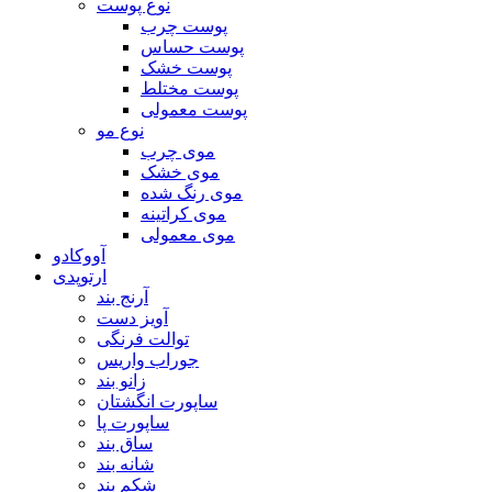
نوع پوست
پوست چرب
پوست حساس
پوست خشک
پوست مختلط
پوست معمولی
نوع مو
موی چرب
موی خشک
موی رنگ شده
موی کراتینه
موی معمولی
آووکادو
ارتوپدی
آرنج بند
آویز دست
توالت فرنگی
جوراب واریس
زانو بند
ساپورت انگشتان
ساپورت پا
ساق بند
شانه بند
شکم بند