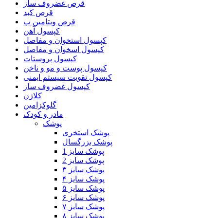
قرص غضروف ساز
قرص کبد
قرص ویتامین ب
کپسول آهن
کپسول استخوان و مفاصل
کپسول اسخوان و مفاصل
کپسول پروستات
کپسول پوست و مو و ناخن
کپسول تقویت سیستم ایمنی
کپسول غضروف ساز
کلاژن
گلوکزامین
مادر و کودک
پوشک
پوشک استخری
پوشک بزرگسال
پوشک سایز 1
پوشک سایز 2
پوشک سایز ۳
پوشک سایز ۴
پوشک سایز ۵
پوشک سایز ۶
پوشک سایز ۷
پوشک سایز ۸