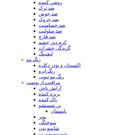
روشن کننده
ضد ترک
ضد جوش
ضد چروک
ضد حساسیت
ضد سلولیت
ضد قارچ
کرم دور چشم
گزیدگی حشرات
لیفتینگ
رنگ مو
اکسیدان و پودر دکلره
رنگ ابرو
رنگ مو تیوپی
مراقبت از پوست
آرایش ناخن
برنزه کننده
پاک کننده
پن شستشو
پانسمان
تونر
سوختگی
شامپو بدن
شوینده صورت