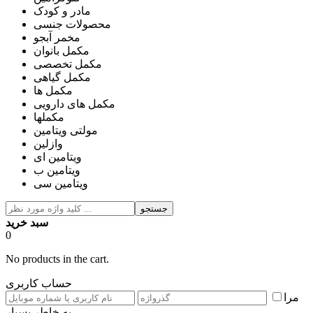
مادر و کودک
محصولات جنسی
مخمر آبجو
مکمل بانوان
مکمل تخصصی
مکمل گیاهی
مکمل ها
مکمل های دارویی
مکملها
مولتی ویتامین
وازلین
ویتامین ای
ویتامین ب
ویتامین سی
جستجو
سبد خرید
0
No products in the cart.
حساب کاربری
مرا
به خاطر بسپار