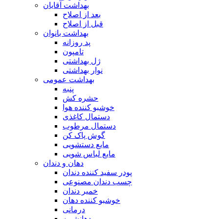
بهداشت آقایان
بعد از اصلاح
قبل از اصلاح
بهداشت بانوان
پد روزانه
تامپون
ژل بهداشتی
نوار بهداشتی
بهداشت عمومی
پنبه
حشره کش
خوشبو کننده هوا
دستمال کاغذی
دستمال مرطوب
گوش پاک کن
مایع دستشویی
مایع لباس شویی
دهان و دندان
پودر سفید کننده دندان
چسب دندان مصنوعی
خمیر دندان
خوشبو کننده دهان
درمانی
دهانشویه