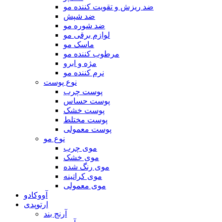
ضد ریزش و تقویت کننده مو
ضد شپش
ضد شوره مو
لوازم برقی مو
ماسک مو
مرطوب کننده مو
مژه و ابرو
نرم کننده مو
نوع پوست
پوست چرب
پوست حساس
پوست خشک
پوست مختلط
پوست معمولی
نوع مو
موی چرب
موی خشک
موی رنگ شده
موی کراتینه
موی معمولی
آووکادو
ارتوپدی
آرنج بند