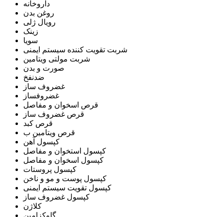
داروخانه
روغن بدن
رویال ژلی
زینک
سویا
شربت تقویت کننده سیستم ایمنی
شربت مولتی ویتامین
صورت و بدن
ضدنفخ
غضروف ساز
غضروفساز
قرص اسخوان و مفاصل
قرص غضروف ساز
قرص کبد
قرص ویتامین ب
کپسول آهن
کپسول استخوان و مفاصل
کپسول اسخوان و مفاصل
کپسول پروستات
کپسول پوست و مو و ناخن
کپسول تقویت سیستم ایمنی
کپسول غضروف ساز
کلاژن
گلوکزامین