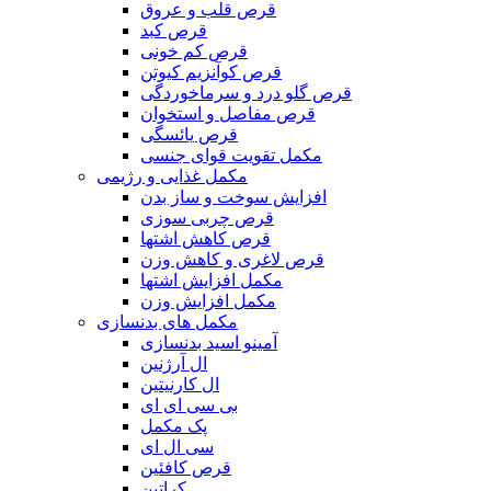
قرص قلب و عروق
قرص کبد
قرص کم خونی
قرص کوآنزیم کیوتن
قرص گلو درد و سرماخوردگی
قرص مفاصل و استخوان
قرص یائسگی
مکمل تقویت قوای جنسی
مکمل غذایی و رژیمی
افزایش سوخت و ساز بدن
قرص چربی سوزی
قرص کاهش اشتها
قرص لاغری و کاهش وزن
مکمل افزایش اشتها
مکمل افزایش وزن
مکمل های بدنسازی
آمینو اسید بدنسازی
ال آرژنین
ال کارنیتین
بی سی ای ای
پک مکمل
سی ال ای
قرص کافئین
کراتین