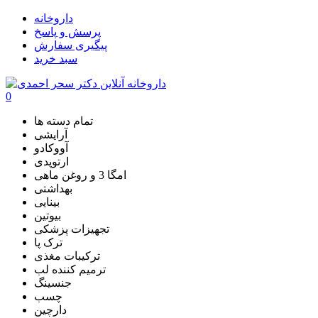
داروخانه
پرسش و پاسخ
پیگیری سفارش
سبد خرید
0
تمام دسته ها
آرایشی
آووکادو
ارتوپدی
امگا 3 و روغن ماهی
بهداشتی
بینایی
بیوتین
تجهیزات پزشکی
ترک پا
ترکیبات مغذی
ترمیم کننده لب
جنسینگ
چسب
دارچین