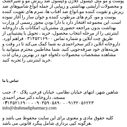
پوست و مو مثل کپسول کلاژن وکپسول ضد ریزش مو و شیرخشک
و محصولات آرایشی بهداشتی و زیبایی از جمله انواع شامپوهای ضد
ریزش و تقویت کننده مو،انواع ضد آفتاب ها، سرم های تقویت کننده
پوست و مو، کرم های مرطوب کننده و جوان ساز را آغاز نموده
است. این مجموعه افتخار دارد با دارا بودن مجوز رسمی از وزارت
بهداشت بدون مراجعه حضوری مشتریان، امکانات یک داروخانه
اینترنتی را از مرحله انتخاب محصول، خرید ، تحویل با پشتیبانی از
طریق چت آنلاین و شماره تماس ۰۳۱۴۵۲۱۶۹۰۰ فراهم آورد.
داروخانه آنلاین دکتر سحراحمدی به شما کمک می‌کند تا در وقت و
هزینه‌های خود صرفه‌جویی کنید. شما مخاطبین محترم میتوانید با
مشاهده مشخصات محصولات دلخواه خود در بهترین زمان لذت
خرید اینترنتی را تجربه کنید.
تماس با ما
شاهین شهر، انتهای خیایان نظامی، خیابان فرخی، پلاک ۲۰، جنب
مسجد، داروخانه دکتر سحر احمدی
۰۳
۱۴۵۲۱۶۹۰۰ - ۰۹۰۳۵۹۰۵۸۹۰ - ۰۹۱۳۲۰۵۶۲۲۳
info@drahmadipharmacy.com
کلیه حقوق مادی و معنوی برای این سایت محفوظ می باشد و
هرگونه کپی برداری شامل پیگرد قانونی می باشد.