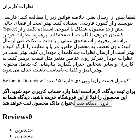
نظرات کاربران
لطفا پیش از ارسال نظر، خلاصه قوانین زیر را مطالعه کنید: فارسی
بنویسید و از کیبورد فارسی استفاده کنید. بهتر است از فضای خالی
(Space) بیش‌از‌حدِ معمول، شکلک یا ایموجی استفاده نکنید و از
کشیدن حروف یا کلمات با صفحه‌کلید بپرهیزید. نظرات خود را
براساس تجربه و استفاده‌ی عملی و با دقت به نکات فنی ارسال
کنید؛ بدون تعصب به محصول خاص، مزایا و معایب را بازگو کنید و
بهتر است از ارسال نظرات چندکلمه‌‌ای خودداری کنید. بهتر است در
نظرات خود از تمرکز روی عناصر متغیر مثل قیمت، پرهیز کنید. به
کاربران و سایر اشخاص احترام بگذارید. پیام‌هایی که شامل محتوای
توهین‌آمیز و کلمات نامناسب باشند، حذف می‌شوند.
Be the first to review “کپسول فست ران او پی دی فارما ۱۵ عدد”
برای ثبت دیدگاه، لازم است ابتدا وارد حساب کاربری خود شوید. اگر
این محصول را قبلا از این فروشگاه خریده باشید، دیدگاه شما به
عنوان مالک محصول ثبت خواهد شد.
افزودن دیدگاه جدید
Reviews
0
جدیدترین
مفیدترین