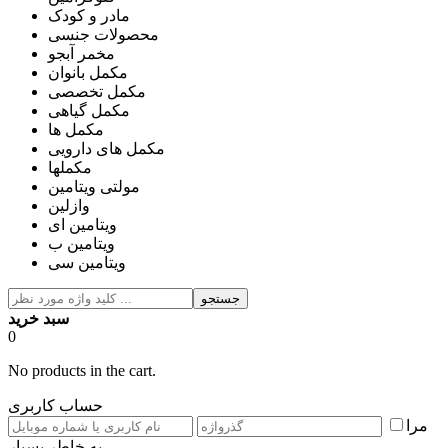
مادر و کودک
محصولات جنسی
مخمر آبجو
مکمل بانوان
مکمل تخصصی
مکمل گیاهی
مکمل ها
مکمل های دارویی
مکملها
مولتی ویتامین
وازلین
ویتامین ای
ویتامین ب
ویتامین سی
جستجو
سبد خرید
0
No products in the cart.
حساب کاربری
مرا
به خاطر بسپار