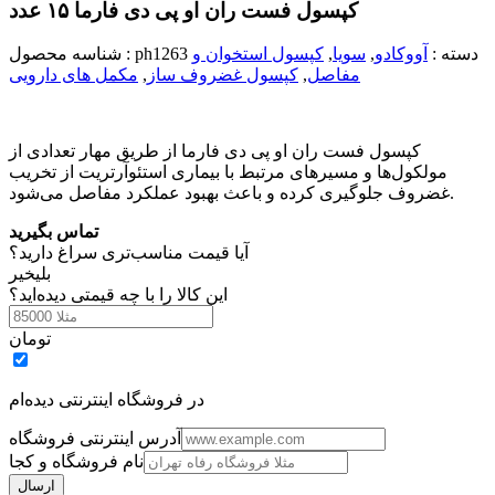
کپسول فست ران او پی دی فارما ۱۵ عدد
دسته :
آووکادو
,
سویا
,
کپسول استخوان و
ph1263
شناسه محصول :
مفاصل
,
کپسول غضروف ساز
,
مکمل های دارویی
کپسول فست ران او پی دی فارما از طریق مهار تعدادی از
مولکول‌ها و مسیرهای مرتبط با بیماری استئوآرتریت از تخریب
غضروف جلوگیری کرده و باعث بهبود عملکرد مفاصل می‌شود.
تماس بگیرید
آیا قیمت مناسب‌تری سراغ دارید؟
بلی
خیر
این کالا را با چه قیمتی دیده‌اید؟
تومان
در فروشگاه اینترنتی دیده‌ام
آدرس اینترنتی فروشگاه
نام فروشگاه و کجا