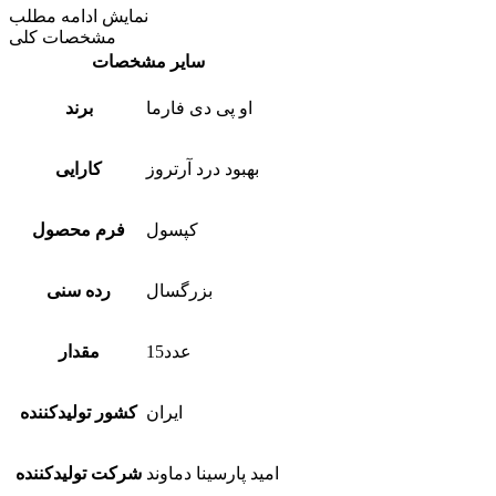
نمایش
ادامه مطلب
مشخصات کلی
سایر مشخصات
او پی دی فارما
برند
بهبود درد آرتروز
کارایی
کپسول
فرم محصول
بزرگسال
رده سنی
15عدد
مقدار
ایران
کشور تولیدکننده
امید پارسینا دماوند
شرکت تولیدکننده