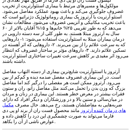
کپسول فست ران او پی دی فارما از طریق مهار تعدادی از
مولکول‌ها و مسیرهای مرتبط با بیماری استئوآرتریت از تخریب
غضروف جلوگیری می‌کند و باعث بهبود عملکرد مفاصل می‌شود.
استئو آرتریت یا آرتروز یک بیماری روماتولوژیک دژنراتیو است که
باعث تخریب مکانیکی و آنزیمی غضروف می‌شود. مطالعات نشان
می‌دهد که به طور تقریبی ۲۵% خانم‌ها و ۱۵% آقایان بالاتر از ۶۰
سال به آرتروز مبتلا هستند. به طور کلی از سه دسته دارویی در
درمان بیماران مبتلا به استئوآرتریت استفاده می‌شود: ۱- داروهایی
که به سرعت علائم را از بین می‌برند. ۲- داروهایی که اثر آهسته در
تسکین علائم دارند. ۳- داروهای مؤثر بر ساختار غضروف که انتظار
می‌رود اثر مفیدی بر کاهش سرعت تغییرات ساختاری استئو آرتریت
داشته باشند.
آرتروز یا استئوآرتریت شایع‌ترین بیماری از دسته التهاب مفاصل
است. در این بیماری غضروف مفصل صدمه دیده و کم‌کم از بین
می‌رود. آرتروز ممکن است هر مفصلی را درگیر کند اما مفاصل
بزرگ که وزن بدن را تحمل می‌کنند مثل مفاصل زانو، ران و ستون
فقرات بیشتر در معرض خطر هستند. این بیماری در زنان و مردان
در میان‌سالی و سنین بالا و در ورزشکاران و دیگر افراد که دارای
ضربه‌هایی به مفاصلشان هستند، رخ می‌دهد. حال مصرف
مکمل
های درمان کننده آرتروز
مانند محصول فست ران از برند او پی دی
فارما می‌تواند به صورت چشمگیری این درد را کاهش داده و
عوارض ناشی از آن را بکاهد.