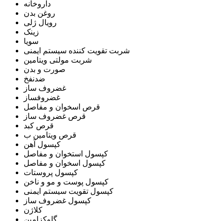
داروخانه
روغن بدن
رویال ژلی
زینک
سویا
شربت تقویت کننده سیستم ایمنی
شربت مولتی ویتامین
صورت و بدن
ضدنفخ
غضروف ساز
غضروفساز
قرص اسخوان و مفاصل
قرص غضروف ساز
قرص کبد
قرص ویتامین ب
کپسول آهن
کپسول استخوان و مفاصل
کپسول اسخوان و مفاصل
کپسول پروستات
کپسول پوست و مو و ناخن
کپسول تقویت سیستم ایمنی
کپسول غضروف ساز
کلاژن
گلوکزامین