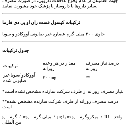
جهت اطمینان از عدم وقوع تداخلات دارویی، در صورت مصرف
سایر داروها با داروساز یا پزشک خود مشورت نمایید.
ترکیبات کپسول فست ران او پی دی فارما
حاوی ۳۰۰ میلی گرم عصاره غیر صابونی آووکادو و سویا
جدول ترکیبات
درصد نیاز مصرف
مقدار در هر وعده
ترکیبات
روزانه
روزانه
آووکادو /سویا غیر
۳۰۰mg
**
صابونی شده
*نیاز مصرف روزانه از طرف شرکت سازنده مشخص نشده است.
**درصد مصرف روزانه از طرف شرکت سازنده مشخص نشده
است.
g = گرم / mg = میلی گرم / µg یا mcg = میکروگرم / IU = واحد
بین المللی