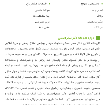
دسترسی سریع
خدمات مشتریان
تماس با ما
سوالات متداول
وبلاگ
رویه بازگردانی کالا
پیگیری سفارش
حریم خصوصی
فروشگاه
تماس با ما
درباره داروخانه دکتر سحر احمدی
داروخانه آنلاین دکتر سحر احمدی فعالیت خود را پیرامون اطلاع رسانی و خرید آنلاین
اقلام غیر دارویی شامل قرص تقویت سیستم ایمنی، مکمل های بدنسازی ، محصولات
زناشویی مثل انواع کاندم و اسپری تاخیری ، محصولات کاهش وزن و محصولات مراقبت
از پوست و مو مثل کپسول کلاژن وکپسول ضد ریزش مو و شیرخشک و محصولات
آرایشی بهداشتی و زیبایی از جمله انواع شامپوهای ضد ریزش و تقویت کننده مو،انواع
ضد آفتاب ها، سرم های تقویت کننده پوست و مو، کرم های مرطوب کننده و جوان ساز را
آغاز نموده است. این مجموعه افتخار دارد با دارا بودن مجوز رسمی از وزارت بهداشت
بدون مراجعه حضوری مشتریان، امکانات یک داروخانه اینترنتی را از مرحله انتخاب
محصول، خرید ، تحویل با پشتیبانی از طریق چت آنلاین و شماره تماس ۰۳۱۴۵۲۱۶۹۰۰
فراهم آورد. داروخانه آنلاین دکتر سحراحمدی به شما کمک می‌کند تا در وقت و
هزینه‌های خود صرفه‌جویی کنید. شما مخاطبین محترم میتوانید با مشاهده مشخصات