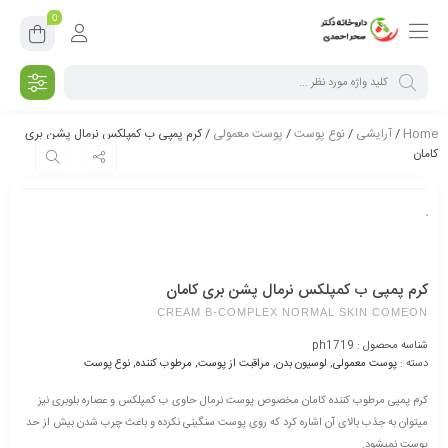
0
Home
/
آرایشی
/
نوع پوست
/
پوست معمولی
/ کرم پمپی ب کمپلکس نرمال پشن بری
کامان
کرم پمپی ب کمپلکس نرمال پشن بری کامان
CREAM B-COMPLEX NORMAL SKIN COMEON
شناسه محصول :
ph1719
دسته :
پوست معمولی
,
لوسیون بدن
,
مراقبت از پوست
,
مرطوب کننده
,
نوع پوست
کرم پمپی مرطوب کننده کامان مخصوص پوست نرمال حاوی ب کمپلکس و عصاره بلوبری نیز
می‎توان به جذب بالای آن اشاره کرد که روی پوست سنگینی نکرده و باعث چرب شدن بیش از حد
پوست نمی‎شود.