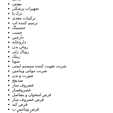
بیوتین
تجهیزات پزشکی
ترک پا
ترکیبات مغذی
ترمیم کننده لب
جنسینگ
چسب
دارچین
داروخانه
روغن بدن
رویال ژلی
زینک
سویا
شربت تقویت کننده سیستم ایمنی
شربت مولتی ویتامین
صورت و بدن
ضدنفخ
غضروف ساز
غضروفساز
قرص اسخوان و مفاصل
قرص غضروف ساز
قرص کبد
قرص ویتامین ب