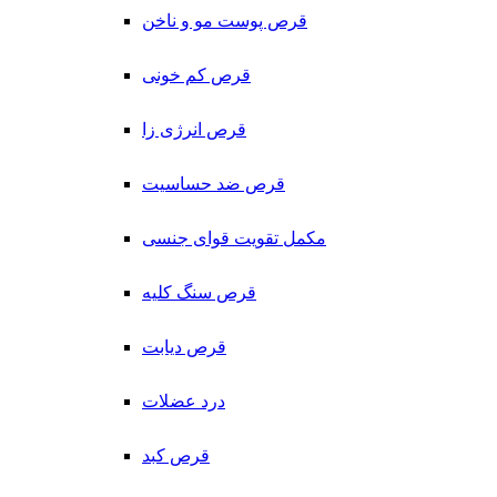
قرص پوست مو و ناخن
قرص کم خونی
قرص انرژی زا
قرص ضد حساسیت
مکمل تقویت قوای جنسی
قرص سنگ کلیه
قرص دیابت
درد عضلات
قرص کبد