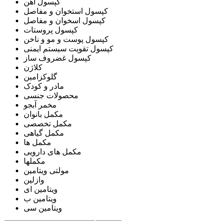
کپسول آهن
کپسول استخوان و مفاصل
کپسول اسخوان و مفاصل
کپسول پروستات
کپسول پوست و مو و ناخن
کپسول تقویت سیستم ایمنی
کپسول غضروف ساز
کلاژن
گلوکزامین
مادر و کودک
محصولات جنسی
مخمر آبجو
مکمل بانوان
مکمل تخصصی
مکمل گیاهی
مکمل ها
مکمل های دارویی
مکملها
مولتی ویتامین
وازلین
ویتامین ای
ویتامین ب
ویتامین سی