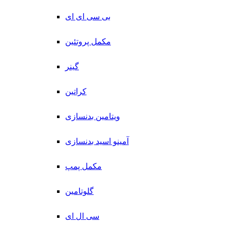
بی سی ای ای
مکمل پروتئین
گینر
کراتین
ویتامین بدنسازی
آمینو اسید بدنسازی
مکمل پمپ
گلوتامین
سی ال ای