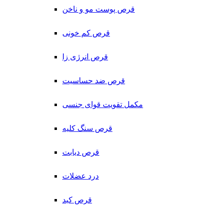
قرص پوست مو و ناخن
قرص کم خونی
قرص انرژی زا
قرص ضد حساسیت
مکمل تقویت قوای جنسی
قرص سنگ کلیه
قرص دیابت
درد عضلات
قرص کبد