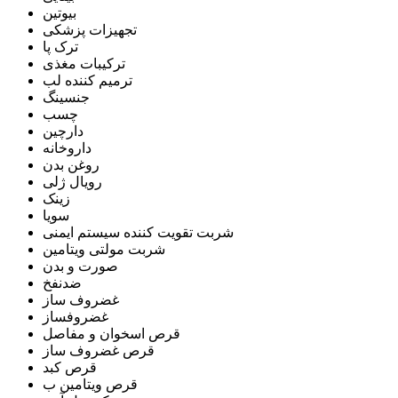
بیوتین
تجهیزات پزشکی
ترک پا
ترکیبات مغذی
ترمیم کننده لب
جنسینگ
چسب
دارچین
داروخانه
روغن بدن
رویال ژلی
زینک
سویا
شربت تقویت کننده سیستم ایمنی
شربت مولتی ویتامین
صورت و بدن
ضدنفخ
غضروف ساز
غضروفساز
قرص اسخوان و مفاصل
قرص غضروف ساز
قرص کبد
قرص ویتامین ب