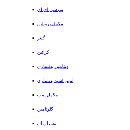
بی سی ای ای
مکمل پروتئین
گینر
کراتین
ویتامین بدنسازی
آمینو اسید بدنسازی
مکمل پمپ
گلوتامین
سی ال ای