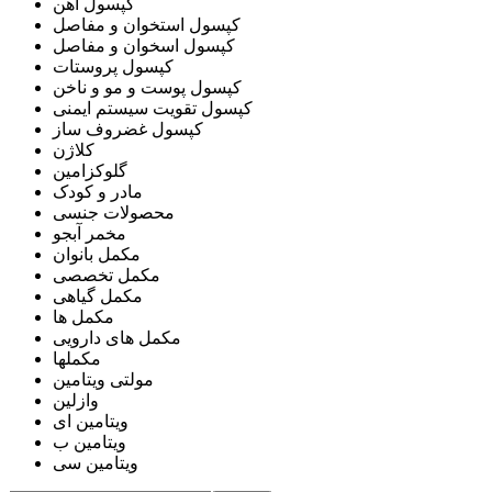
کپسول آهن
کپسول استخوان و مفاصل
کپسول اسخوان و مفاصل
کپسول پروستات
کپسول پوست و مو و ناخن
کپسول تقویت سیستم ایمنی
کپسول غضروف ساز
کلاژن
گلوکزامین
مادر و کودک
محصولات جنسی
مخمر آبجو
مکمل بانوان
مکمل تخصصی
مکمل گیاهی
مکمل ها
مکمل های دارویی
مکملها
مولتی ویتامین
وازلین
ویتامین ای
ویتامین ب
ویتامین سی