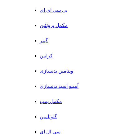
بی سی ای ای
مکمل پروتئین
گینر
کراتین
ویتامین بدنسازی
آمینو اسید بدنسازی
مکمل پمپ
گلوتامین
سی ال ای