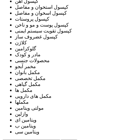
کپسول آهن
کپسول استخوان و مفاصل
کپسول اسخوان و مفاصل
کپسول پروستات
کپسول پوست و مو و ناخن
کپسول تقویت سیستم ایمنی
کپسول غضروف ساز
کلاژن
گلوکزامین
مادر و کودک
محصولات جنسی
مخمر آبجو
مکمل بانوان
مکمل تخصصی
مکمل گیاهی
مکمل ها
مکمل های دارویی
مکملها
مولتی ویتامین
وازلین
ویتامین ای
ویتامین ب
ویتامین سی