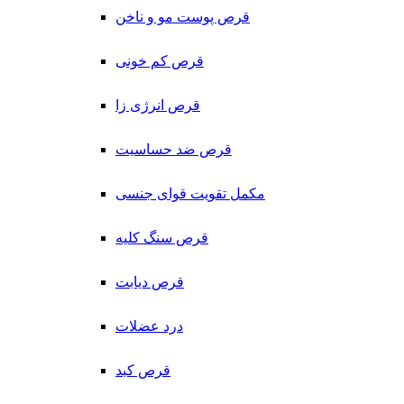
قرص پوست مو و ناخن
قرص کم خونی
قرص انرژی زا
قرص ضد حساسیت
مکمل تقویت قوای جنسی
قرص سنگ کلیه
قرص دیابت
درد عضلات
قرص کبد