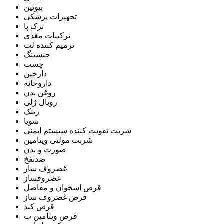
بیوتین
تجهیزات پزشکی
ترک پا
ترکیبات مغذی
ترمیم کننده لب
جنسینگ
چسب
دارچین
داروخانه
روغن بدن
رویال ژلی
زینک
سویا
شربت تقویت کننده سیستم ایمنی
شربت مولتی ویتامین
صورت و بدن
ضدنفخ
غضروف ساز
غضروفساز
قرص اسخوان و مفاصل
قرص غضروف ساز
قرص کبد
قرص ویتامین ب