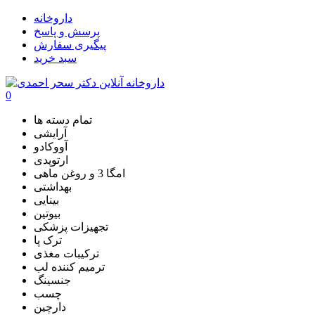
داروخانه
پرسش و پاسخ
پیگیری سفارش
سبد خرید
0
تمام دسته ها
آرایشی
آووکادو
ارتوپدی
امگا 3 و روغن ماهی
بهداشتی
بینایی
بیوتین
تجهیزات پزشکی
ترک پا
ترکیبات مغذی
ترمیم کننده لب
جنسینگ
چسب
دارچین