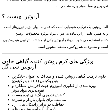
نفوذپذیری مواد موثر بهره مند می‌باشد.
آربوتین چیست ؟
آلفا آربوتین یک ترکیب شیمیایی است که قادر به مهار آنزیم تیروزیناز است
و به همین علت از این ماده به عنوان مواد موثره محصولات روشن
کننده استفاده می شود. درواقع آربوتین یکی از مشتقات ترکیبی هیدروکینون
است و معمولا به هیدروکینون طبیعی مشهور است.
ویژگی های کرم روشن کننده گیاهی حاوی
آربوتین سی گل
حاوی ترکیب گیاهی روشن کننده و ضد لک به عنوان جایگزین
هیدروکینون (فاقد هیدرکینون)
بهره مندی از فناوری لیپوزوم جهت افزایش عملکرد و
نفوذپذیری مواد موثر
کاهش تدریجی لک‌های تیره پوست
مناسب برای بانوان باردار و شیرده
حفاظت در برابر رادیکال های آزاد
حاوی ویتامین های C ،E و A