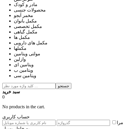
مادر و کودک
محصولات جنسی
مخمر آبجو
مکمل بانوان
مکمل تخصصی
مکمل گیاهی
مکمل ها
مکمل های دارویی
مکملها
مولتی ویتامین
وازلین
ویتامین ای
ویتامین ب
ویتامین سی
جستجو
سبد خرید
0
No products in the cart.
حساب کاربری
مرا
به خاطر بسپار