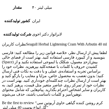
۴۰ میلی لیتر
مقدار
ایران
کشور تولیدکننده
لابراتوار دکتر اخوی
شرکت تولیدکننده
Seagull Herbal Lightening Cram With Arbutin 40 ml
نظرات کاربران
لطفا پیش از ارسال نظر، خلاصه قوانین زیر را مطالعه کنید: فارسی
بنویسید و از کیبورد فارسی استفاده کنید. بهتر است از فضای خالی
(Space) بیش‌از‌حدِ معمول، شکلک یا ایموجی استفاده نکنید و از
کشیدن حروف یا کلمات با صفحه‌کلید بپرهیزید. نظرات خود را
براساس تجربه و استفاده‌ی عملی و با دقت به نکات فنی ارسال
کنید؛ بدون تعصب به محصول خاص، مزایا و معایب را بازگو کنید و
بهتر است از ارسال نظرات چندکلمه‌‌ای خودداری کنید. بهتر است در
نظرات خود از تمرکز روی عناصر متغیر مثل قیمت، پرهیز کنید. به
کاربران و سایر اشخاص احترام بگذارید. پیام‌هایی که شامل محتوای
توهین‌آمیز و کلمات نامناسب باشند، حذف می‌شوند.
Be the first to review “کرم روشن کننده گیاهی حاوی آربوتین سی
گل انواع پوست 40 میلی لیتر”