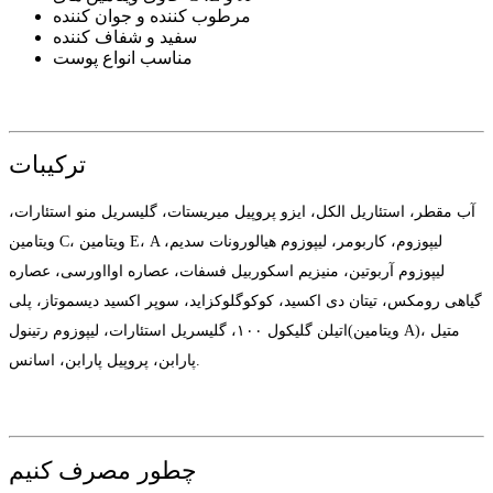
مرطوب کننده و جوان کننده
سفید و شفاف کننده
مناسب انواع پوست
ترکیبات
آب مقطر، استئاریل الکل، ایزو پروپیل میریستات، گلیسریل منو استئارات،
ویتامین C، ویتامین E، A لیپوزوم، کاربومر، لیپوزوم هیالورونات سدیم،
لیپوزوم آربوتین، منیزیم اسکوربیل فسفات، عصاره اوااورسی، عصاره
گیاهی رومکس، تیتان دی اکسید، کوکوگلوکزاید، سوپر اکسید دیسموتاز، پلی
اتیلن گلیکول ۱۰۰، گلیسریل استئارات، لیپوزوم رتینول(ویتامین A)، متیل
پارابن، پروپیل پارابن، اسانس.
چطور مصرف کنیم