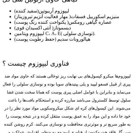
لیپوزوم آربیوتین(سفید کننده)
منیزیم اسکوربیل فسفات( مهار فعالیت آنزیم تیروزیناز)
عصاره گیاهی رومکس( یکنواخت کننده رنگ پوست)
دیسموتاز( آنتی اکسیدان قوی)
لیپوزوم ویتامین C، A، E( نوسازی سلولی).
هیالورونات سدیم (حفظ رطوبت پوست)
فناوری لیپوزوم چیست ؟
لیپوزوم‌ها میکرو کپسول‌های بی نهایت ریز توخالی هستند که حاوی مواد ضد
پیری از قبیل فسفو لیپید و پلی پپتیدهای سویا بوده و نوسازی سلولی را فعال
می‌نماید و بنابراین با عوامل اصلی پیری پوست که همانا سخت شدن غشا
سلول توسط کلسترول می‌باشد مبارزه کرده و استحکام بافت‌ها را باعث
می‌شوند. این کپسول‌های کره ای شکل میکروسکوپی مواد مورد نظر را در
خود جا داده و این مواد را به عمق پوست منتقل کرده و در نتیجه پوست را
به طور سریع تر و موثرتری محافظت و نوسازی می‌کنند. کرم روشن کننده
سی گل فاقد هیدروکینون از فناوری لیپوزوم به منظور افزایش عملکرد و