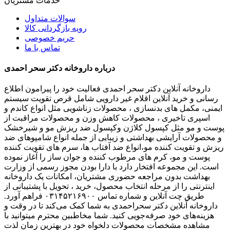
خدمات مشتریان
سوالات متداول
رویه بازگردانی کالا
حریم خصوصی
تماس با ما
درباره داروخانه دکتر سحر احمدی
داروخانه آنلاین دکتر سحر احمدی فعالیت خود را پیرامون اطلاع
رسانی و خرید آنلاین اقلام غیر دارویی شامل قرص تقویت سیستم
ایمنی، مکمل های بدنسازی ، محصولات زناشویی مثل انواع کاندم و
اسپری تاخیری ، محصولات کاهش وزن و محصولات مراقبت از
پوست و مو مثل کپسول کلاژن وکپسول ضد ریزش مو و شیرخشک
و محصولات آرایشی بهداشتی و زیبایی از جمله انواع شامپوهای ضد
ریزش و تقویت کننده مو،انواع ضد آفتاب ها، سرم های تقویت کننده
پوست و مو، کرم های مرطوب کننده و جوان ساز را آغاز نموده
است. این مجموعه افتخار دارد با دارا بودن مجوز رسمی از وزارت
بهداشت بدون مراجعه حضوری مشتریان، امکانات یک داروخانه
اینترنتی را از مرحله انتخاب محصول، خرید ، تحویل با پشتیبانی از
طریق چت آنلاین و شماره تماس ۰۳۱۴۵۲۱۶۹۰۰ فراهم آورد.
داروخانه آنلاین دکتر سحراحمدی به شما کمک می‌کند تا در وقت و
هزینه‌های خود صرفه‌جویی کنید. شما مخاطبین محترم میتوانید با
مشاهده مشخصات محصولات دلخواه خود در بهترین زمان لذت