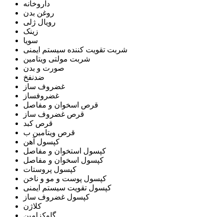
داروخانه
روغن بدن
رویال ژلی
زینک
سویا
شربت تقویت کننده سیستم ایمنی
شربت مولتی ویتامین
صورت و بدن
ضدنفخ
غضروف ساز
غضروفساز
قرص اسخوان و مفاصل
قرص غضروف ساز
قرص کبد
قرص ویتامین ب
کپسول آهن
کپسول استخوان و مفاصل
کپسول اسخوان و مفاصل
کپسول پروستات
کپسول پوست و مو و ناخن
کپسول تقویت سیستم ایمنی
کپسول غضروف ساز
کلاژن
گلوکزامین