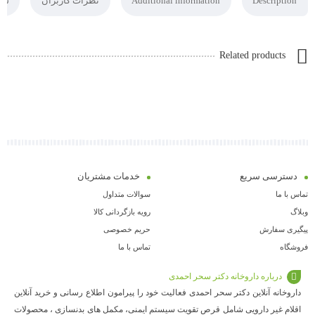
Description
Additional information
نظرات کاربران
سوا
Related products
دسترسی سریع
خدمات مشتریان
تماس با ما
سوالات متداول
وبلاگ
رویه بازگردانی کالا
پیگیری سفارش
حریم خصوصی
فروشگاه
تماس با ما
درباره داروخانه دکتر سحر احمدی
داروخانه آنلاین دکتر سحر احمدی فعالیت خود را پیرامون اطلاع رسانی و خرید آنلاین
اقلام غیر دارویی شامل قرص تقویت سیستم ایمنی، مکمل های بدنسازی ، محصولات