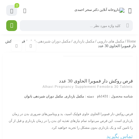
0
Home
/
مکمل های دارویی
/
مکمل بارداری
/
مکمل دوران شیردهی بانوان
/ قرص روکش
دار فموبرا الحاوی 30 عدد
قرص روکش دار فموبرا الحاوی 30 عدد
Alhavi Pregnancy Supplement Femobra 30 Tablets
شناسه محصول :
ph1431
دسته :
مکمل بارداری
,
مکمل دوران شیردهی بانوان
قرص روکش دار فموبرا الحاوی حاوی فولیک اسید، ید و ویتامین‌های ضروری بدن در زمان
بارداری است. این قرص می‌تواند تمام نیازهای تغذیه ای بدن را در زمان بارداری و قبل از آن
را تامین کند و یک بارداری بدون مشکل را تجربه خواهید کرد.
تماس بگیرید