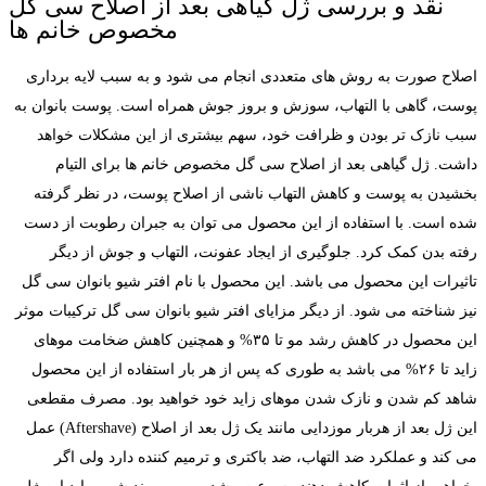
نقد و بررسی ژل گیاهی بعد از اصلاح سی گل
مخصوص خانم ها
اصلاح صورت به روش های متعددی انجام می شود و به سبب لایه برداری
پوست، گاهی با التهاب، سوزش و بروز جوش همراه است. پوست بانوان به
سبب نازک تر بودن و ظرافت خود، سهم بیشتری از این مشکلات خواهد
داشت. ژل گیاهی بعد از اصلاح سی گل مخصوص خانم ها برای التیام
بخشیدن به پوست و کاهش التهاب ناشی از اصلاح پوست، در نظر گرفته
شده است. با استفاده از این محصول می توان به جبران رطوبت از دست
رفته بدن کمک کرد. جلوگیری از ایجاد عفونت، التهاب و جوش از دیگر
تاثیرات این محصول می باشد. این محصول با نام افتر شیو بانوان سی گل
نیز شناخته می شود. از دیگر مزایای افتر شیو بانوان سی گل ترکیبات موثر
این محصول در کاهش رشد مو تا ۳۵% و همچنین کاهش ضخامت موهای
زاید تا ۲۶% می باشد به طوری که پس از هر بار استفاده از این محصول
شاهد کم شدن و نازک شدن موهای زاید خود خواهید بود.
مصرف مقطعی
این ژل بعد از هربار موزدایی مانند یک ژل بعد از اصلاح (
Aftershave
) عمل
می کند و عملکرد ضد التهاب، ضد باکتری و ترمیم کننده دارد ولی اگر