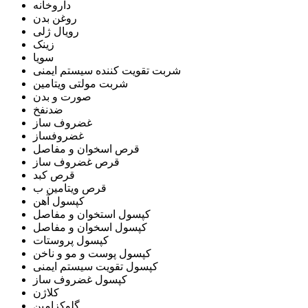
داروخانه
روغن بدن
رویال ژلی
زینک
سویا
شربت تقویت کننده سیستم ایمنی
شربت مولتی ویتامین
صورت و بدن
ضدنفخ
غضروف ساز
غضروفساز
قرص اسخوان و مفاصل
قرص غضروف ساز
قرص کبد
قرص ویتامین ب
کپسول آهن
کپسول استخوان و مفاصل
کپسول اسخوان و مفاصل
کپسول پروستات
کپسول پوست و مو و ناخن
کپسول تقویت سیستم ایمنی
کپسول غضروف ساز
کلاژن
گلوکزامین