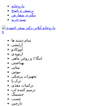
داروخانه
پرسش و پاسخ
پیگیری سفارش
سبد خرید
0
تمام دسته ها
آرایشی
آووکادو
ارتوپدی
امگا 3 و روغن ماهی
بهداشتی
بینایی
بیوتین
تجهیزات پزشکی
ترک پا
ترکیبات مغذی
ترمیم کننده لب
جنسینگ
چسب
دارچین