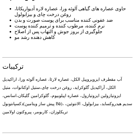
حاوی عصاره های گیاهی آلوئه ورا، عصاره لاره آدیواریکاتا،
روغن درخت چای و بیزابولول
ضد عفونی کننده مناسب برای پوست صورت و بدن
نرم کننده، مرطوب کننده و ترمیم کننده پوست
جلوگیری از بروز جوش و التهاب پس از اصلاح
کاهش دهنده رشد مو
ترکیبات
آب مقطرف ایزوپروپیل الکل، عصاره لارئا، عصاره آلوئه ورا، اراکیدیل
الکل، آراکیدیل گلوکزاید، روغن درخت چای،ستیل اوکتانوات، متیل
ایزوتیازولین ایزوتیازول، عصاره اپیلوبیوم، گلوکزامین گلیکان،اسانس،
دکسپانتونول(پیش ساز ویتامین B۵)، سدیم هیدروکساید، بیزابولول، الانتوئین،
تریکلوزان، کاربومر، پیروکتون اولامین