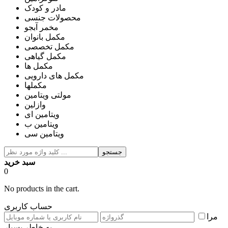
مادر و کودک
محصولات جنسی
مخمر آبجو
مکمل بانوان
مکمل تخصصی
مکمل گیاهی
مکمل ها
مکمل های دارویی
مکملها
مولتی ویتامین
وازلین
ویتامین ای
ویتامین ب
ویتامین سی
جستجو
سبد خرید
0
No products in the cart.
حساب کاربری
مرا
به خاطر بسپار