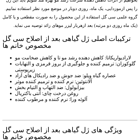
بخواهیم از اثرات کاهش دهنده سرعت رشد مو بهره مند شویم باید این ژل
را پس ازموزدایی، یک ماه، روزی دوبار در موضع مورد نظر استفاده نمابیم.
گروه علمی سی گل استفاده از این محصول را به صورت مقطعی و یا کامل
(یک ماه روزی دو مرتبه) بعد ازهربار لیزر موهای زائد توصیه می نماید.
ترکیبات اصلی ژل گیاهی بعد از اصلاح سی گل
مخصوص خانم ها
لارادیواریکاتا: کاهش دهنده رشد مو تا و کاهش ضخامت مو
گلوکوزان: ترمیم کننده و جلوگیری از بروز قرمزی و التهابات
زیرپوستی
عصاره گیاه ویلو: ضد جوش و ضد رادیکال های آزاد
آلانتوئین: نرم کننده و ترمیم کننده موثر
بیزابولول: ضد التهاب و التیام بخش
روغن درخت چای: آنتی باکتریال
آلوئه ورا: نرم کننده و مرطوب کننده
ویژگی های ژل گیاهی بعد از اصلاح سی گل
مخصوص خانم ها