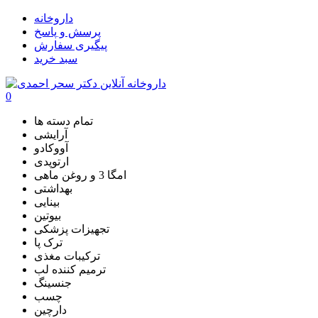
داروخانه
پرسش و پاسخ
پیگیری سفارش
سبد خرید
0
تمام دسته ها
آرایشی
آووکادو
ارتوپدی
امگا 3 و روغن ماهی
بهداشتی
بینایی
بیوتین
تجهیزات پزشکی
ترک پا
ترکیبات مغذی
ترمیم کننده لب
جنسینگ
چسب
دارچین