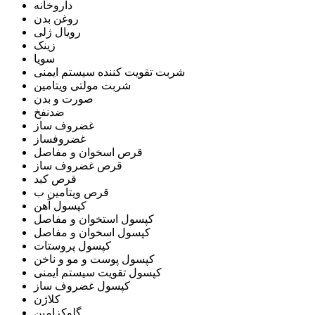
داروخانه
روغن بدن
رویال ژلی
زینک
سویا
شربت تقویت کننده سیستم ایمنی
شربت مولتی ویتامین
صورت و بدن
ضدنفخ
غضروف ساز
غضروفساز
قرص اسخوان و مفاصل
قرص غضروف ساز
قرص کبد
قرص ویتامین ب
کپسول آهن
کپسول استخوان و مفاصل
کپسول اسخوان و مفاصل
کپسول پروستات
کپسول پوست و مو و ناخن
کپسول تقویت سیستم ایمنی
کپسول غضروف ساز
کلاژن
گلوکزامین