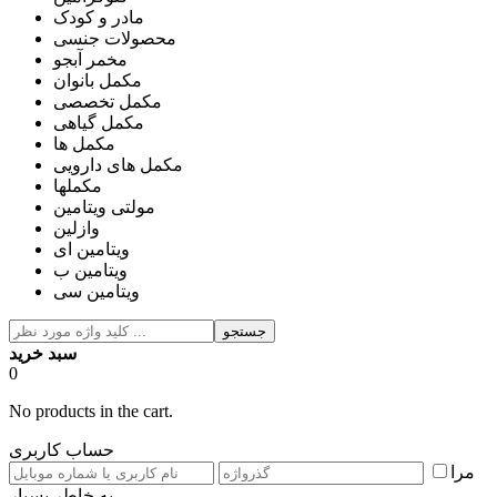
مادر و کودک
محصولات جنسی
مخمر آبجو
مکمل بانوان
مکمل تخصصی
مکمل گیاهی
مکمل ها
مکمل های دارویی
مکملها
مولتی ویتامین
وازلین
ویتامین ای
ویتامین ب
ویتامین سی
جستجو
سبد خرید
0
No products in the cart.
حساب کاربری
مرا
به خاطر بسپار