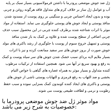
ژل ضد جوش موضعی پرودرما با داشتن فرمولاسیونی بسیار سبک بر پایه
آب و عوامل ژل ساز بر خلاف کرم های متداول فاقد هرگونه روغن و چربی
بوده و بدون ایجاد احساس چربی و سنگینی بر روی پوست از مسدود شدن
منافذ پوستی و ایجاد جوش های پوستی جلوگیری می نماید. استفاده از مواد
موثر با اثرات شناخته شده برطرف کننده چربی در این محصول سبب حذف
چربی اضافی از سطح پوست شده و علاوه بر کمک به باز شدن منافذ
پوستی و تسهیل خروج سبوم از پوست با جلوگیری از رشد باکتری های مولد
جوش صورت از بروز جوش های سر سفید ممانعت کرده و نیز با اثرات
بسیار ملایم لایه بردای سبب خشک شدن جوش های سر سیاه پوست و کمک
به رفع و بهبود سریع تر آنها می شود. همچنین استفاده از ترکیبات مرطوب
کننده متداول و بسیار موثر به همراه عصاره های گیاهی با خواص التیام
بخشی و ضد التهاب به رفع قرمزی و التهابات پوستی ناشی از جوش های
پوستی و باکتری های ایجاد کننده کومدون کمک بسزایی نموده و سبب حفظ
رطوبت و نرمی و لطافت طبیعی پوست می شوند.
مواد موثر ژل ضد جوش موضعی پرودرما با
خصوصیات به شرح زیر می باشد: