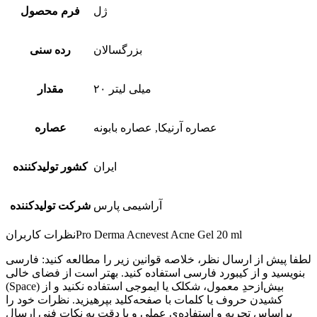
ژل
فرم محصول
بزرگسالان
رده سنی
۲۰ میلی لیتر
مقدار
عصاره آرنیکا, عصاره بابونه
عصاره
ایران
کشور تولیدکننده
آراشیمی پارس
شرکت تولیدکننده
Pro Derma Acnevest Acne Gel 20 ml
نظرات کاربران
لطفا پیش از ارسال نظر، خلاصه قوانین زیر را مطالعه کنید: فارسی
بنویسید و از کیبورد فارسی استفاده کنید. بهتر است از فضای خالی
(Space) بیش‌از‌حدِ معمول، شکلک یا ایموجی استفاده نکنید و از
کشیدن حروف یا کلمات با صفحه‌کلید بپرهیزید. نظرات خود را
براساس تجربه و استفاده‌ی عملی و با دقت به نکات فنی ارسال