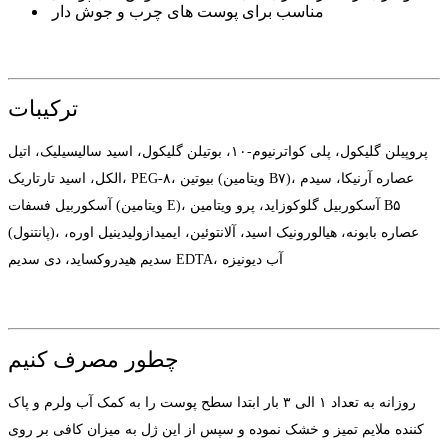
مناسب برای پوست های چرب و جوش دار
ترکیبات
پروپیلن گلیکول، پلی کواترنیوم-۱۰، بوتیلن گلیکول، اسید سالیسیلیک، اتیل
الکل، اسید تارتاریک، PEG-۸، بیوتین (ویتامین B۷)، عصاره آرنیکا، سیدم
آسکوربیل فسفات (ویتامین E)، آسکوربیل گلوکوزاید، پرو ویتامین B۵
(پانتنول)، عصاره بابونه، هیالورونیک اسید، آلانتوئین، ایمیدازولیدینیل اوره،
سدیم هیدروکساید، دی سدیم EDTA، آب دیونیزه
چطور مصرف کنیم
روزانه به تعداد ۱ الی ۳ بار ابتدا سطح پوست را به کمک آب ولرم و پاک
کننده ملایم تمیز و خشک نموده و سپس از این ژل به میزان کافی بر روی