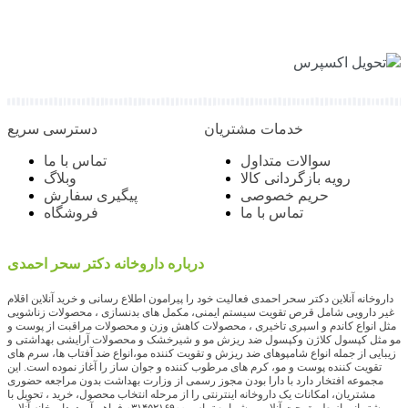
تحویل اکسپرس
خدمات مشتریان
دسترسی سریع
سوالات متداول
تماس با ما
رویه بازگردانی کالا
وبلاگ
حریم خصوصی
پیگیری سفارش
تماس با ما
فروشگاه
درباره داروخانه دکتر سحر احمدی
داروخانه آنلاین دکتر سحر احمدی فعالیت خود را پیرامون اطلاع رسانی و خرید آنلاین اقلام
غیر دارویی شامل قرص تقویت سیستم ایمنی، مکمل های بدنسازی ، محصولات زناشویی
مثل انواع کاندم و اسپری تاخیری ، محصولات کاهش وزن و محصولات مراقبت از پوست و
مو مثل کپسول کلاژن وکپسول ضد ریزش مو و شیرخشک و محصولات آرایشی بهداشتی و
زیبایی از جمله انواع شامپوهای ضد ریزش و تقویت کننده مو،انواع ضد آفتاب ها، سرم های
تقویت کننده پوست و مو، کرم های مرطوب کننده و جوان ساز را آغاز نموده است. این
مجموعه افتخار دارد با دارا بودن مجوز رسمی از وزارت بهداشت بدون مراجعه حضوری
مشتریان، امکانات یک داروخانه اینترنتی را از مرحله انتخاب محصول، خرید ، تحویل با
پشتیبانی از طریق چت آنلاین و شماره تماس ۰۳۱۴۵۲۱۶۹۰۰ فراهم آورد. داروخانه آنلاین