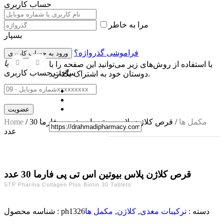
حساب کاربری
مرا به خاطر
بسپار
فراموشی گذرواژه؟
یا
با استفاده از روش‌های زیر می‌توانید این صفحه را با
ساخت حساب کاربری
دوستان خود به اشتراک بگذارید.
مکمل ها
/ قرص کلاژن پلاس بیوتین اس تی پی فارما 30
/
Home
عدد
قرص کلاژن پلاس بیوتین اس تی پی فارما 30 عدد
STP Pharma Collagen Plus Biotin 30 Tablets
دسته :
ترکیبات مغذی
,
کلاژن
,
مکمل ها
ph1326
شناسه محصول :