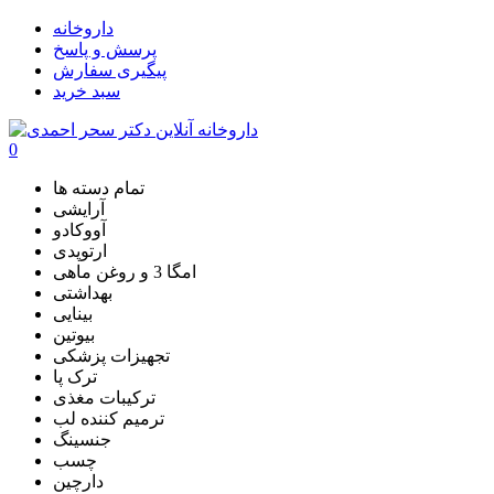
داروخانه
پرسش و پاسخ
پیگیری سفارش
سبد خرید
0
تمام دسته ها
آرایشی
آووکادو
ارتوپدی
امگا 3 و روغن ماهی
بهداشتی
بینایی
بیوتین
تجهیزات پزشکی
ترک پا
ترکیبات مغذی
ترمیم کننده لب
جنسینگ
چسب
دارچین