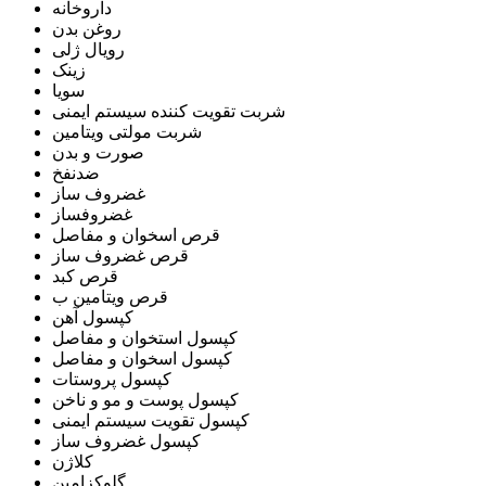
داروخانه
روغن بدن
رویال ژلی
زینک
سویا
شربت تقویت کننده سیستم ایمنی
شربت مولتی ویتامین
صورت و بدن
ضدنفخ
غضروف ساز
غضروفساز
قرص اسخوان و مفاصل
قرص غضروف ساز
قرص کبد
قرص ویتامین ب
کپسول آهن
کپسول استخوان و مفاصل
کپسول اسخوان و مفاصل
کپسول پروستات
کپسول پوست و مو و ناخن
کپسول تقویت سیستم ایمنی
کپسول غضروف ساز
کلاژن
گلوکزامین