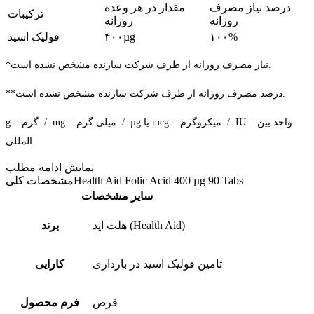
درصد نیاز مصرف
مقدار در هر وعده
ترکیبات
روزانه
روزانه
۱۰۰%
۴۰۰µg
فولیک اسید
*نیاز مصرف روزانه از طرف شرکت سازنده مشخص نشده است.
**درصد مصرف روزانه از طرف شرکت سازنده مشخص نشده است.
g = گرم / mg = میلی گرم / µg یا mcg = میکروگرم / IU = واحد بین
المللی
نمایش
ادامه مطلب
Health Aid Folic Acid 400 µg 90 Tabs
مشخصات کلی
سایر مشخصات
هلث اید (Health Aid)
برند
تامین فولیک اسید در بارداری
کارایی
قرص
فرم محصول