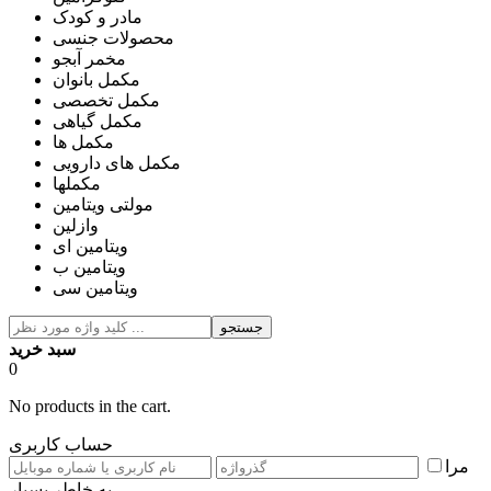
مادر و کودک
محصولات جنسی
مخمر آبجو
مکمل بانوان
مکمل تخصصی
مکمل گیاهی
مکمل ها
مکمل های دارویی
مکملها
مولتی ویتامین
وازلین
ویتامین ای
ویتامین ب
ویتامین سی
جستجو
سبد خرید
0
No products in the cart.
حساب کاربری
مرا
به خاطر بسپار