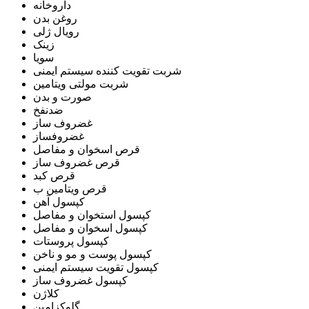
داروخانه
روغن بدن
رویال ژلی
زینک
سویا
شربت تقویت کننده سیستم ایمنی
شربت مولتی ویتامین
صورت و بدن
ضدنفخ
غضروف ساز
غضروفساز
قرص اسخوان و مفاصل
قرص غضروف ساز
قرص کبد
قرص ویتامین ب
کپسول آهن
کپسول استخوان و مفاصل
کپسول اسخوان و مفاصل
کپسول پروستات
کپسول پوست و مو و ناخن
کپسول تقویت سیستم ایمنی
کپسول غضروف ساز
کلاژن
گلوکزامین