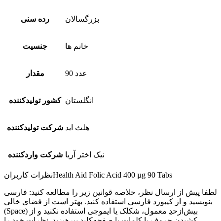
بزرگسالان
رده سنی
خانم ها
جنسیت
90 عدد
مقدار
انگلستان
کشور تولیدکننده
هلث اید
شرکت تولیدکننده
نیک اختر آریا
شرکت واردکننده
Health Aid Folic Acid 400 µg 90 Tabs
نظرات کاربران
لطفا پیش از ارسال نظر، خلاصه قوانین زیر را مطالعه کنید: فارسی
بنویسید و از کیبورد فارسی استفاده کنید. بهتر است از فضای خالی
(Space) بیش‌از‌حدِ معمول، شکلک یا ایموجی استفاده نکنید و از
کشیدن حروف یا کلمات با صفحه‌کلید بپرهیزید. نظرات خود را