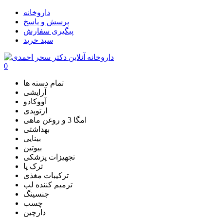
داروخانه
پرسش و پاسخ
پیگیری سفارش
سبد خرید
0
تمام دسته ها
آرایشی
آووکادو
ارتوپدی
امگا 3 و روغن ماهی
بهداشتی
بینایی
بیوتین
تجهیزات پزشکی
ترک پا
ترکیبات مغذی
ترمیم کننده لب
جنسینگ
چسب
دارچین