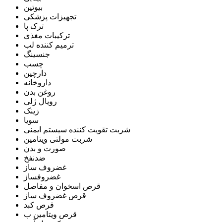
بیوتین
تجهیزات پزشکی
ترک پا
ترکیبات مغذی
ترمیم کننده لب
جنسینگ
چسب
دارچین
داروخانه
روغن بدن
رویال ژلی
زینک
سویا
شربت تقویت کننده سیستم ایمنی
شربت مولتی ویتامین
صورت و بدن
ضدنفخ
غضروف ساز
غضروفساز
قرص اسخوان و مفاصل
قرص غضروف ساز
قرص کبد
قرص ویتامین ب