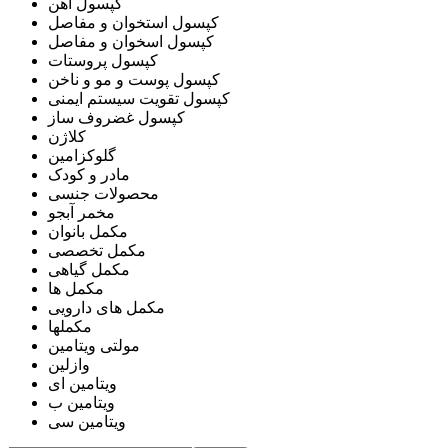
کپسول آهن
کپسول استخوان و مفاصل
کپسول اسخوان و مفاصل
کپسول پروستات
کپسول پوست و مو و ناخن
کپسول تقویت سیستم ایمنی
کپسول غضروف ساز
کلاژن
گلوکزامین
مادر و کودک
محصولات جنسی
مخمر آبجو
مکمل بانوان
مکمل تخصصی
مکمل گیاهی
مکمل ها
مکمل های دارویی
مکملها
مولتی ویتامین
وازلین
ویتامین ای
ویتامین ب
ویتامین سی