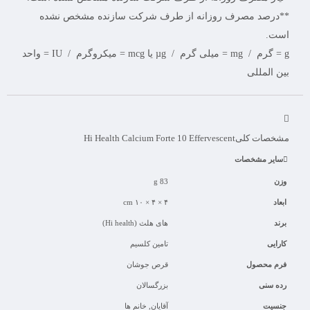
**درصد مصرف روزانه از طرف شرکت سازنده مشخص نشده
است.
g = گرم / mg = میلی گرم / µg یا mcg = میکروگرم / IU = واحد
بین المللی
مشخصات کلی
Hi Health Calcium Forte 10 Effervescent
سایر مشخصات
وزن
83 g
ابعاد
۴ × ۴ × ۱۰ cm
برند
های هلث (Hi health)
کارایی
تامین کلسیم
فرم محصول
قرص جوشان
رده سنی
بزرگسالان
جنسیت
آقایان, خانم ها