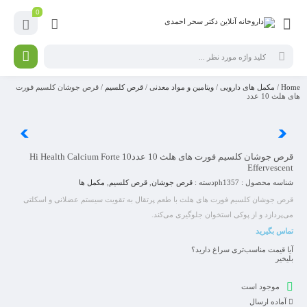
0
Home
/
مکمل های دارویی
/
ویتامین و مواد معدنی
/
قرص کلسیم
/ قرص جوشان کلسیم فورت‌
های هلث 10 عدد
قرص جوشان کلسیم فورت‌ های هلث 10 عدد
Hi Health Calcium Forte 10
Effervescent
شناسه محصول :
ph1357
دسته :
قرص جوشان
,
قرص کلسیم
,
مکمل ها
قرص جوشان کلسیم فورت ‌های هلث با طعم پرتقال به تقویت سیستم عضلانی و اسکلتی
می‌پردازد و از پوکی استخوان جلوگیری می‌کند.
تماس بگیرید
آیا قیمت مناسب‌تری سراغ دارید؟
بلی
خیر
موجود است
آماده ارسال