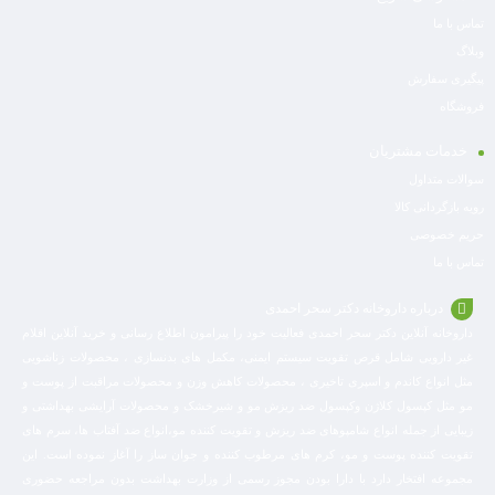
تماس با ما
وبلاگ
پیگیری سفارش
فروشگاه
خدمات مشتریان
سوالات متداول
رویه بازگردانی کالا
حریم خصوصی
تماس با ما
درباره داروخانه دکتر سحر احمدی
داروخانه آنلاین دکتر سحر احمدی فعالیت خود را پیرامون اطلاع رسانی و خرید آنلاین اقلام
غیر دارویی شامل قرص تقویت سیستم ایمنی، مکمل های بدنسازی ، محصولات زناشویی
مثل انواع کاندم و اسپری تاخیری ، محصولات کاهش وزن و محصولات مراقبت از پوست و
مو مثل کپسول کلاژن وکپسول ضد ریزش مو و شیرخشک و محصولات آرایشی بهداشتی و
زیبایی از جمله انواع شامپوهای ضد ریزش و تقویت کننده مو،انواع ضد آفتاب ها، سرم های
تقویت کننده پوست و مو، کرم های مرطوب کننده و جوان ساز را آغاز نموده است. این
مجموعه افتخار دارد با دارا بودن مجوز رسمی از وزارت بهداشت بدون مراجعه حضوری