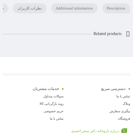
Description
Additional information
نظرات کاربران
سوا
Related products
دسترسی سریع
خدمات مشتریان
تماس با ما
سوالات متداول
وبلاگ
رویه بازگردانی کالا
پیگیری سفارش
حریم خصوصی
فروشگاه
تماس با ما
درباره داروخانه دکتر سحر احمدی