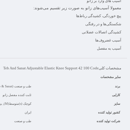
آسیب های وارد بر زانو
معمولا آسیب‌های زانو به صورت زیر تقسیم می‌شوند:
پیچ خوردگی، کشیدگی رباط‌ها
شکستگی‌ها و در رفتگی
کشیدگی اتصالات عضلانی
آسیب غضروف‌ها
آسیب به مفصل
مشخصات کلی
Teb And Sanat Adjustable Elastic Knee Support 42 100 Code
سایر مشخصات
برند
طب و صنعت (Teb & Sanat)
کارایی
ثابت کننده مفصل زانو
سایز
کوچک (s)متوسط(M), بزرگ(L), خیلی بزرگ(XL)
کشور تولید کننده
ایران
شرکت تولید کننده
طب و صنعت