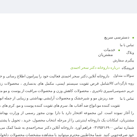
دسترسی سریع
تماس با ما
خدمات
وبلاگ
مشتریان
پیگیری سفارش
درباره داروخانه دکتر سحر احمدی
فروشگاه
سوالات متداول
داروخانه آنلاین دکتر سحر احمدی فعالیت خود را پیرامون اطلاع رسانی و خرید
رویه بازگردانی کالا
شامل قرص تقویت سیستم ایمنی، مکمل های بدنسازی ، محصولات زناشو
اسپری تاخیری ، محصولات کاهش وزن و محصولات مراقبت از پوست و مو م
حریم خصوصی
ضد ریزش مو و شیرخشک و محصولات آرایشی بهداشتی و زیبایی از جمله انو
تماس با ما
تقویت کننده مو،انواع ضد آفتاب ها، سرم های تقویت کننده پوست و مو، کرم های
را آغاز نموده است. این مجموعه افتخار دارد با دارا بودن مجوز رسمی از وزارت به
مشتریان، امکانات یک داروخانه اینترنتی را از مرحله انتخاب محصول، خرید ، تحویل با پشتی
شماره تماس ۰۳۱۴۵۲۱۶۹۰۰ فراهم آورد. داروخانه آنلاین دکتر سحراحمدی به شما کم
خود صرفه‌جویی کنید. شما مخاطبین محترم میتوانید با مشاهده مشخصات محصولات دلخواه 