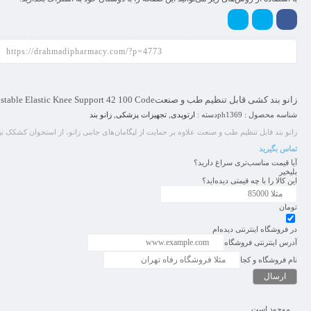
زانو بند کشی قابل تنظیم طب و صنعت
stable Elastic Knee Support 42 100 Code
شناسه محصول :
ph1369
دسته :
ارتوپدی
,
تجهیزات پزشکی
,
زانو بند
زانو بند قابل تنظیم طب و صنعت علاوه بر حمایت از لیگامان‌های جانبی زانو، از استخوان کشکک 
تماس بگیرید
آیا قیمت مناسب‌تری سراغ دارید؟
بلی
خیر
این کالا را با چه قیمتی دیده‌اید؟
تومان
در فروشگاه اینترنتی دیده‌ام
آدرس اینترنتی فروشگاه
نام فروشگاه و کجا
موجود است