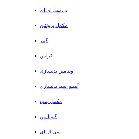
بی سی ای ای
مکمل پروتئین
گینر
کراتین
ویتامین بدنسازی
آمینو اسید بدنسازی
مکمل پمپ
گلوتامین
سی ال ای