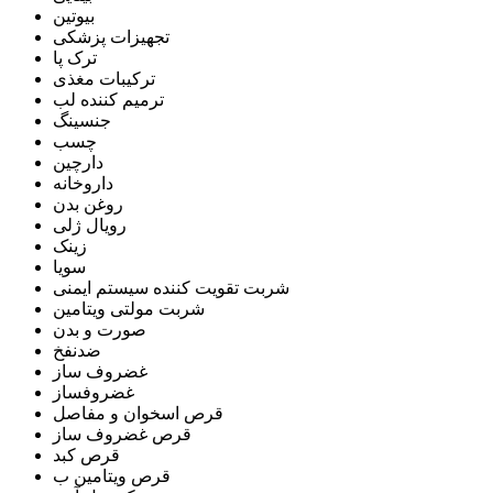
بیوتین
تجهیزات پزشکی
ترک پا
ترکیبات مغذی
ترمیم کننده لب
جنسینگ
چسب
دارچین
داروخانه
روغن بدن
رویال ژلی
زینک
سویا
شربت تقویت کننده سیستم ایمنی
شربت مولتی ویتامین
صورت و بدن
ضدنفخ
غضروف ساز
غضروفساز
قرص اسخوان و مفاصل
قرص غضروف ساز
قرص کبد
قرص ویتامین ب