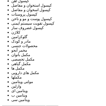
کپسول آهن
کپسول استخوان و مفاصل
کپسول اسخوان و مفاصل
کپسول پروستات
کپسول پوست و مو و ناخن
کپسول تقویت سیستم ایمنی
کپسول غضروف ساز
کلاژن
گلوکزامین
مادر و کودک
محصولات جنسی
مخمر آبجو
مکمل بانوان
مکمل تخصصی
مکمل گیاهی
مکمل ها
مکمل های دارویی
مکملها
مولتی ویتامین
وازلین
ویتامین ای
ویتامین ب
ویتامین سی