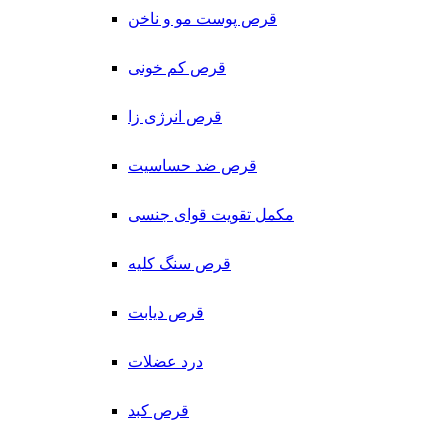
قرص پوست مو و ناخن
قرص کم خونی
قرص انرژی زا
قرص ضد حساسیت
مکمل تقویت قوای جنسی
قرص سنگ کلیه
قرص دیابت
درد عضلات
قرص کبد