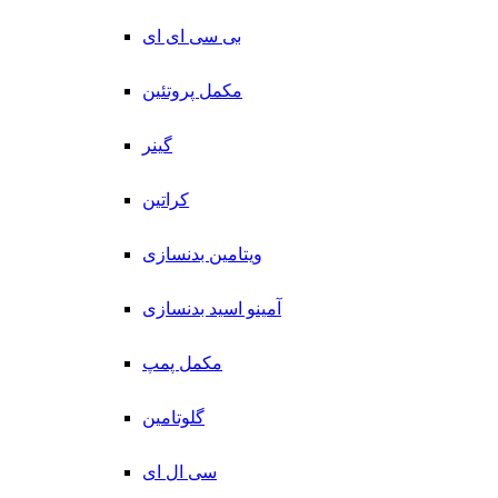
بی سی ای ای
مکمل پروتئین
گینر
کراتین
ویتامین بدنسازی
آمینو اسید بدنسازی
مکمل پمپ
گلوتامین
سی ال ای