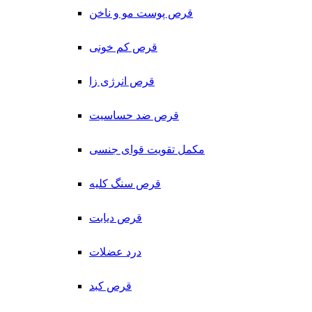
قرص پوست مو و ناخن
قرص کم خونی
قرص انرژی زا
قرص ضد حساسیت
مکمل تقویت قوای جنسی
قرص سنگ کلیه
قرص دیابت
درد عضلات
قرص کبد