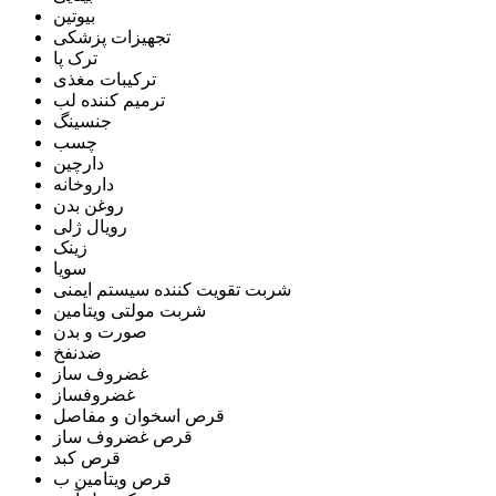
بیوتین
تجهیزات پزشکی
ترک پا
ترکیبات مغذی
ترمیم کننده لب
جنسینگ
چسب
دارچین
داروخانه
روغن بدن
رویال ژلی
زینک
سویا
شربت تقویت کننده سیستم ایمنی
شربت مولتی ویتامین
صورت و بدن
ضدنفخ
غضروف ساز
غضروفساز
قرص اسخوان و مفاصل
قرص غضروف ساز
قرص کبد
قرص ویتامین ب