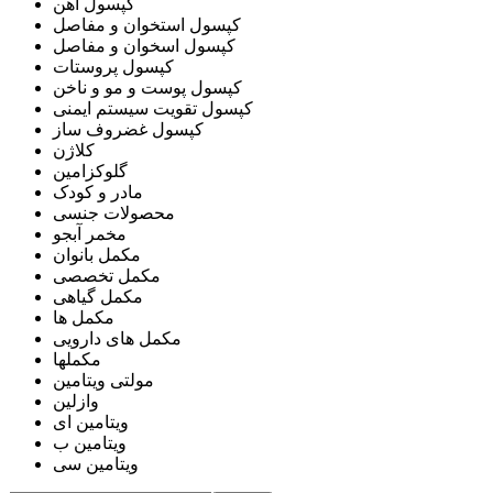
کپسول آهن
کپسول استخوان و مفاصل
کپسول اسخوان و مفاصل
کپسول پروستات
کپسول پوست و مو و ناخن
کپسول تقویت سیستم ایمنی
کپسول غضروف ساز
کلاژن
گلوکزامین
مادر و کودک
محصولات جنسی
مخمر آبجو
مکمل بانوان
مکمل تخصصی
مکمل گیاهی
مکمل ها
مکمل های دارویی
مکملها
مولتی ویتامین
وازلین
ویتامین ای
ویتامین ب
ویتامین سی