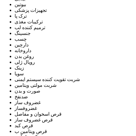
بیوتین
تجهیزات پزشکی
ترک پا
ترکیبات مغذی
ترمیم کننده لب
جنسینگ
چسب
دارچین
داروخانه
روغن بدن
رویال ژلی
زینک
سویا
شربت تقویت کننده سیستم ایمنی
شربت مولتی ویتامین
صورت و بدن
ضدنفخ
غضروف ساز
غضروفساز
قرص اسخوان و مفاصل
قرص غضروف ساز
قرص کبد
قرص ویتامین ب