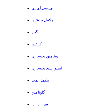
بی سی ای ای
مکمل پروتئین
گینر
کراتین
ویتامین بدنسازی
آمینو اسید بدنسازی
مکمل پمپ
گلوتامین
سی ال ای