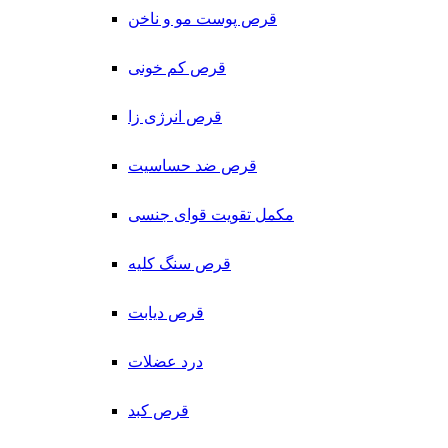
قرص پوست مو و ناخن
قرص کم خونی
قرص انرژی زا
قرص ضد حساسیت
مکمل تقویت قوای جنسی
قرص سنگ کلیه
قرص دیابت
درد عضلات
قرص کبد