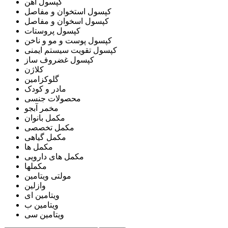
کپسول آهن
کپسول استخوان و مفاصل
کپسول اسخوان و مفاصل
کپسول پروستات
کپسول پوست و مو و ناخن
کپسول تقویت سیستم ایمنی
کپسول غضروف ساز
کلاژن
گلوکزامین
مادر و کودک
محصولات جنسی
مخمر آبجو
مکمل بانوان
مکمل تخصصی
مکمل گیاهی
مکمل ها
مکمل های دارویی
مکملها
مولتی ویتامین
وازلین
ویتامین ای
ویتامین ب
ویتامین سی