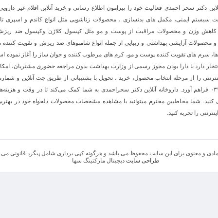
نلاین دکتر سحر احمدی فعالیت خود را پیرامون اطلاع رسانی و خرید آنلاین اقلام غیر داروی
 سیستم ایمنی، مکمل های بدنسازی ، محصولات زناشویی مثل انواع کاندم و اسپری تا
کاهش وزن و محصولات مراقبت از پوست و مو مثل کپسول کلاژن وکپسول ضد ریزش
محصولات آرایشی بهداشتی و زیبایی از جمله انواع شامپوهای ضد ریزش و تقویت کننده مو
ا، سرم های تقویت کننده پوست و مو، کرم های مرطوب کننده و جوان ساز را آغاز نموده اس
خار دارد با دارا بودن مجوز رسمی از وزارت بهداشت بدون مراجعه حضوری مشتریان، امکا
ینترنتی را از مرحله انتخاب محصول، خرید ، تحویل با پشتیبانی از طریق چت آنلاین و شمار
۰۳۱۴۵۲۱۶۹۰۰ فراهم آورد. داروخانه آنلاین دکتر سحراحمدی به شما کمک می‌کند تا در وقت و هزینه‌
 کنید. شما مخاطبین محترم میتوانید با مشاهده مشخصات محصولات دلخواه خود در بهتری
نترنتی را تجربه کنید.
مادی و معنوی برای این سایت محفوظ می باشد و هرگونه کپی برداری شامل پیگرد قانونی می 
طراحی سایت
دیجیتال مارکتینگ سها