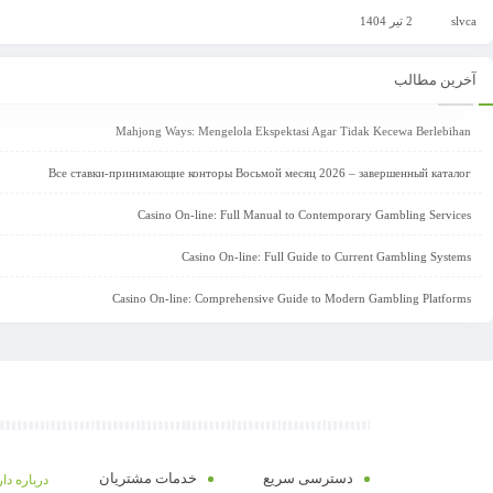
slvca
2 تیر 1404
آخرین مطالب
Mahjong Ways: Mengelola Ekspektasi Agar Tidak Kecewa Berlebihan
Все ставки-принимающие конторы Восьмой месяц 2026 – завершенный каталог
Casino On-line: Full Manual to Contemporary Gambling Services
Casino On-line: Full Guide to Current Gambling Systems
Casino On-line: Comprehensive Guide to Modern Gambling Platforms
دسترسی سریع
خدمات مشتریان
درباره دا