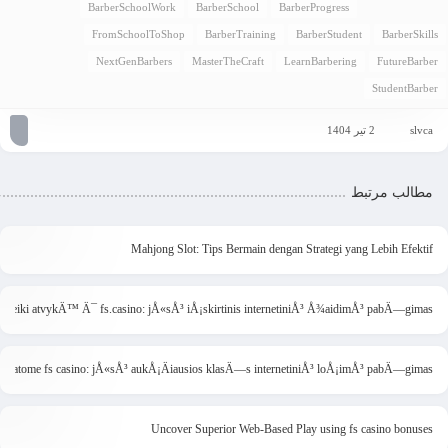
BarberSchoolWork
BarberSchool
BarberProgress
FromSchoolToShop
BarberTraining
BarberStudent
BarberSkills
NextGenBarbers
MasterTheCraft
LearnBarbering
FutureBarber
StudentBarber
2 تیر 1404
slvca
مطالب مرتبط
Mahjong Slot: Tips Bermain dengan Strategi yang Lebih Efektif
Sveiki atvykÄ™ Ä¯ fs.casino: jÅ«sÅ³ iÅ¡skirtinis internetiniÅ³ Å¾aidimÅ³ pabÄ—gimas
ristatome fs casino: jÅ«sÅ³ aukÅ¡Äiausios klasÄ—s internetiniÅ³ loÅ¡imÅ³ pabÄ—gimas
Uncover Superior Web-Based Play using fs casino bonuses