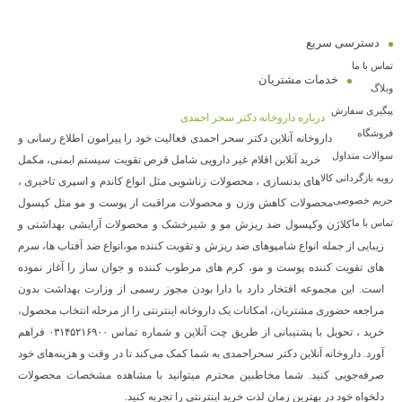
دسترسی سریع
تماس با ما
خدمات مشتریان
وبلاگ
پیگیری سفارش
درباره داروخانه دکتر سحر احمدی
فروشگاه
داروخانه آنلاین دکتر سحر احمدی فعالیت خود را پیرامون اطلاع رسانی و
سوالات متداول
خرید آنلاین اقلام غیر دارویی شامل قرص تقویت سیستم ایمنی، مکمل
رویه بازگردانی کالا
های بدنسازی ، محصولات زناشویی مثل انواع کاندم و اسپری تاخیری ،
حریم خصوصی
محصولات کاهش وزن و محصولات مراقبت از پوست و مو مثل کپسول
تماس با ما
کلاژن وکپسول ضد ریزش مو و شیرخشک و محصولات آرایشی بهداشتی و
زیبایی از جمله انواع شامپوهای ضد ریزش و تقویت کننده مو،انواع ضد آفتاب ها، سرم
های تقویت کننده پوست و مو، کرم های مرطوب کننده و جوان ساز را آغاز نموده
است. این مجموعه افتخار دارد با دارا بودن مجوز رسمی از وزارت بهداشت بدون
مراجعه حضوری مشتریان، امکانات یک داروخانه اینترنتی را از مرحله انتخاب محصول،
خرید ، تحویل با پشتیبانی از طریق چت آنلاین و شماره تماس ۰۳۱۴۵۲۱۶۹۰۰ فراهم
آورد. داروخانه آنلاین دکتر سحراحمدی به شما کمک می‌کند تا در وقت و هزینه‌های خود
صرفه‌جویی کنید. شما مخاطبین محترم میتوانید با مشاهده مشخصات محصولات
دلخواه خود در بهترین زمان لذت خرید اینترنتی را تجربه کنید.