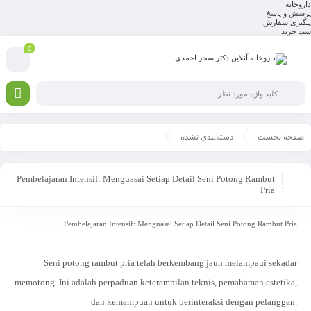
داروخانه
پرسش و پاسخ
پیگیری سفارش
سبد خرید
0
صفحه نخست
دسته‌بندی نشده
Pembelajaran Intensif: Menguasai Setiap Detail Seni Potong Rambut
Pria
Pembelajaran Intensif: Menguasai Setiap Detail Seni Potong Rambut Pria
Seni potong rambut pria telah berkembang jauh melampaui sekadar
memotong. Ini adalah perpaduan keterampilan teknis, pemahaman estetika,
dan kemampuan untuk berinteraksi dengan pelanggan.