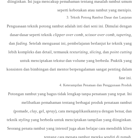
diinginkan. Ini juga mencakup pemahaman tentang masalah rambut umum
seperti kebotakan atau rambut yang menipis.
3. Teknik Potong Rambut Dasar dan Lanjutan
Penguasaan
teknik potong rambut
adalah inti dari seni ini. Dimulai dengan
dasar-dasar seperti teknik
clipper over comb
,
scissor over comb
,
tapering
,
dan
fading
. Setelah menguasai ini, pembelajaran berlanjut ke teknik yang
lebih kompleks dan detail, termasuk
texturizing
,
slicing
, dan
point cutting
untuk menciptakan tekstur dan volume yang berbeda. Praktik yang
konsisten dan bimbingan dari mentor berpengalaman sangat penting dalam
fase ini.
4. Keterampilan Penataan dan Penggunaan Produk
Potongan rambut yang bagus tidak lengkap tanpa
penataan yang tepat
. Ini
melibatkan pemahaman tentang berbagai produk penataan rambut
(pomade,
clay
, gel,
spray
), cara mengaplikasikannya dengan benar, dan
teknik
styling
yang berbeda untuk menciptakan tampilan yang diinginkan.
Seorang penata rambut yang intensif juga akan belajar cara mendidik klien
tentang cara menata rambut mereka sendiri di rumah.