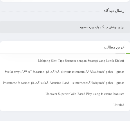
ارسال دیدگاه
.
وارد بشوید
برای نوشتن دیدگاه باید
آخرین مطالب
Mahjong Slot: Tips Bermain dengan Strategi yang Lebih Efektif
Sveiki atvykÄ™ Ä¯ fs.casino: jÅ«sÅ³ iÅ¡skirtinis internetiniÅ³ Å¾aidimÅ³ pabÄ—gimas
Pristatome fs casino: jÅ«sÅ³ aukÅ¡Äiausios klasÄ—s internetiniÅ³ loÅ¡imÅ³ pabÄ—gimas
Uncover Superior Web-Based Play using fs casino bonuses
Untitled