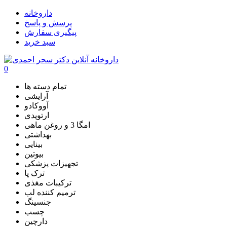
داروخانه
پرسش و پاسخ
پیگیری سفارش
سبد خرید
0
تمام دسته ها
آرایشی
آووکادو
ارتوپدی
امگا 3 و روغن ماهی
بهداشتی
بینایی
بیوتین
تجهیزات پزشکی
ترک پا
ترکیبات مغذی
ترمیم کننده لب
جنسینگ
چسب
دارچین