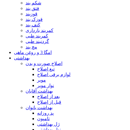
شکم بند
فتق بند
قوزبند
قوزک بند
کتف بند
کمربند بارداری
کمربند طبی
گردنبند طبی
مچ بند
امگا 3 و روغن ماهی
بهداشتی
اصلاح صورت و بدن
تیغ اصلاح
لوازم برقی اصلاح
موبر
نوار موبر
بهداشت آقایان
بعد از اصلاح
قبل از اصلاح
بهداشت بانوان
پد روزانه
تامپون
ژل بهداشتی
نوار بهداشتی