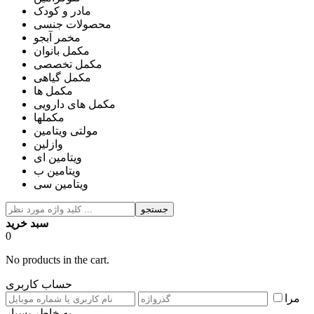
مادر و کودک
محصولات جنسی
مخمر آبجو
مکمل بانوان
مکمل تخصصی
مکمل گیاهی
مکمل ها
مکمل های دارویی
مکملها
مولتی ویتامین
وازلین
ویتامین ای
ویتامین ب
ویتامین سی
جستجو
سبد خرید
0
No products in the cart.
حساب کاربری
مرا
به خاطر بسپار