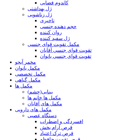
کاندوم فضایی
ژل بهداشتی
ژل زناشویی
تاخیری
حجم دهنده جنسی
روان کننده
ژل سفید کننده
مکمل تقویت قوای جنسی
تقویت قوای جنسی آقایان
تقویت قوای جنسی بانوان
مخمر آبجو
مکمل بانوان
مکمل تخصصی
مکمل گیاهی
مکمل ها
بینایی(چشم)
مکمل ها خانم ها
مکمل های آقایان
مکمل های دارویی
دستگاه عصبی
افسردگی و اضطراب
قرص آرام بخش
قرص ترک اعتیاد
قرص تقویت حافظه