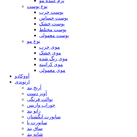
نرم کننده مو
نوع پوست
پوست چرب
پوست حساس
پوست خشک
پوست مختلط
پوست معمولی
نوع مو
موی چرب
موی خشک
موی رنگ شده
موی کراتینه
موی معمولی
آووکادو
ارتوپدی
آرنج بند
آویز دست
توالت فرنگی
جوراب واریس
زانو بند
ساپورت انگشتان
ساپورت پا
ساق بند
شانه بند