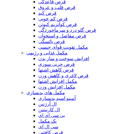
قرص قاعدگی
قرص قلب و عروق
قرص کبد
قرص کم خونی
قرص کوآنزیم کیوتن
قرص گلو درد و سرماخوردگی
قرص مفاصل و استخوان
قرص یائسگی
مکمل تقویت قوای جنسی
مکمل غذایی و رژیمی
افزایش سوخت و ساز بدن
قرص چربی سوزی
قرص کاهش اشتها
قرص لاغری و کاهش وزن
مکمل افزایش اشتها
مکمل افزایش وزن
مکمل های بدنسازی
آمینو اسید بدنسازی
ال آرژنین
ال کارنیتین
بی سی ای ای
پک مکمل
سی ال ای
قرص کافئین