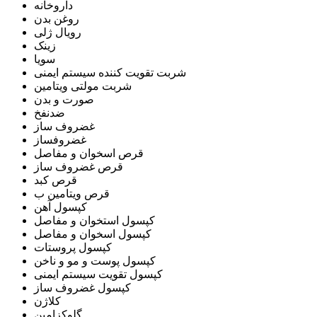
داروخانه
روغن بدن
رویال ژلی
زینک
سویا
شربت تقویت کننده سیستم ایمنی
شربت مولتی ویتامین
صورت و بدن
ضدنفخ
غضروف ساز
غضروفساز
قرص اسخوان و مفاصل
قرص غضروف ساز
قرص کبد
قرص ویتامین ب
کپسول آهن
کپسول استخوان و مفاصل
کپسول اسخوان و مفاصل
کپسول پروستات
کپسول پوست و مو و ناخن
کپسول تقویت سیستم ایمنی
کپسول غضروف ساز
کلاژن
گلوکزامین