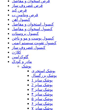
قرص اسخوان و مفاصل
قرص غضروف ساز
قرص کبد
قرص ویتامین ب
کپسول آهن
کپسول استخوان و مفاصل
کپسول اسخوان و مفاصل
کپسول پروستات
کپسول پوست و مو و ناخن
کپسول تقویت سیستم ایمنی
کپسول غضروف ساز
کلاژن
گلوکزامین
مادر و کودک
پوشک
پوشک استخری
پوشک بزرگسال
پوشک سایز 1
پوشک سایز 2
پوشک سایز ۳
پوشک سایز ۴
پوشک سایز ۵
پوشک سایز ۶
پوشک سایز ۷