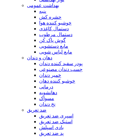
بهداشت عمومی
پنبه
حشره کش
خوشبو کننده هوا
دستمال کاغذی
دستمال مرطوب
گوش پاک کن
مایع دستشویی
مایع لباس شویی
دهان و دندان
پودر سفید کننده دندان
چسب دندان مصنوعی
خمیر دندان
خوشبو کننده دهان
درمانی
دهانشویه
مسواک
نخ دندان
ضد تعریق
اسپری ضد تعریق
استیک ضد تعریق
بادی اسپلش
پد ضد تعریق