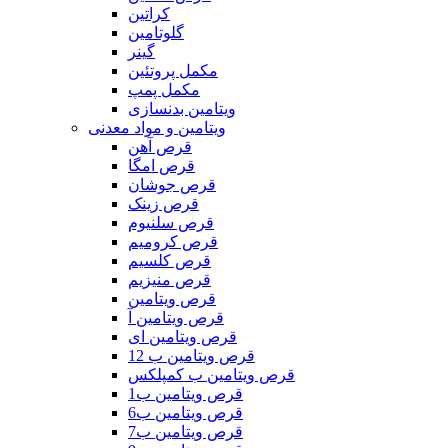
کراتین
گلوتامین
گینر
مکمل پروتئین
مکمل پمپ
ویتامین بدنسازی
ویتامین و مواد معدنی
قرص آهن
قرص امگا
قرص جوشان
قرص زینک
قرص سلنیوم
قرص کرومیم
قرص کلسیم
قرص منیزیم
قرص ویتامین
قرص ویتامین آ
قرص ویتامین ای
قرص ویتامین ب 12
قرص ویتامین ب کمپلکس
قرص ویتامین ب1
قرص ویتامین ب6
قرص ویتامین ب7