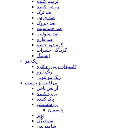
ترمیم کننده
روشن کننده
ضد ترک
ضد جوش
ضد چروک
ضد حساسیت
ضد سلولیت
ضد قارچ
کرم دور چشم
گزیدگی حشرات
لیفتینگ
رنگ مو
اکسیدان و پودر دکلره
رنگ ابرو
رنگ مو تیوپی
مراقبت از پوست
آرایش ناخن
برنزه کننده
پاک کننده
پن شستشو
پانسمان
تونر
سوختگی
شامپو بدن