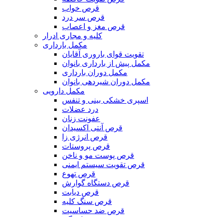
قرص خواب
قرص سر درد
قرص مغز و اعصاب
کلیه و مجاری ادرار
مکمل بارداری
تقویت قوای باروری آقایان
مکمل پیش از بارداری بانوان
مکمل دوران بارداری
مکمل دوران شیردهی بانوان
مکمل دارویی
اسپری خشکی بینی و تنفس
درد عضلات
عفونت زنان
قرص آنتی اکسیدان
قرص انرژی زا
قرص پروستات
قرص پوست مو و ناخن
قرص تقویت سیستم ایمنی
قرص تهوع
قرص دستگاه گوارش
قرص دیابت
قرص سنگ کلیه
قرص ضد حساسیت