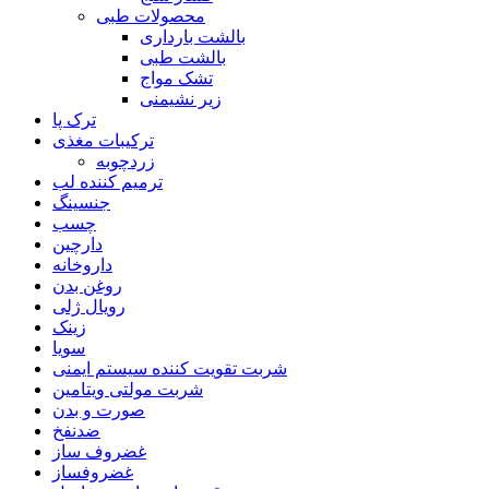
محصولات طبی
بالشت بارداری
بالشت طبی
تشک مواج
زیر نشیمنی
ترک پا
ترکیبات مغذی
زردچوبه
ترمیم کننده لب
جنسینگ
چسب
دارچین
داروخانه
روغن بدن
رویال ژلی
زینک
سویا
شربت تقویت کننده سیستم ایمنی
شربت مولتی ویتامین
صورت و بدن
ضدنفخ
غضروف ساز
غضروفساز