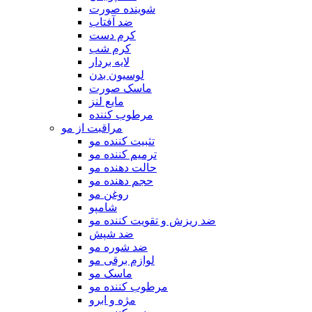
شوینده صورت
ضد آفتاب
کرم دست
کرم شب
لایه بردار
لوسیون بدن
ماسک صورت
مایع لنز
مرطوب کننده
مراقبت از مو
تثبیت کننده مو
ترمیم کننده مو
حالت دهنده مو
حجم دهنده مو
روغن مو
شامپو
ضد ریزش و تقویت کننده مو
ضد شپش
ضد شوره مو
لوازم برقی مو
ماسک مو
مرطوب کننده مو
مژه و ابرو