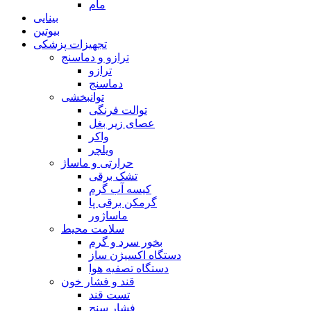
مام
بینایی
بیوتین
تجهیزات پزشکی
ترازو و دماسنج
ترازو
دماسنج
توانبخشی
توالت فرنگی
عصای زیر بغل
واکر
ویلچر
حرارتی و ماساژ
تشک برقی
کیسه آب گرم
گرمکن برقی پا
ماساژور
سلامت محیط
بخور سرد و گرم
دستگاه اکسیژن ساز
دستگاه تصفیه هوا
قند و فشار خون
تست قند
فشار سنج