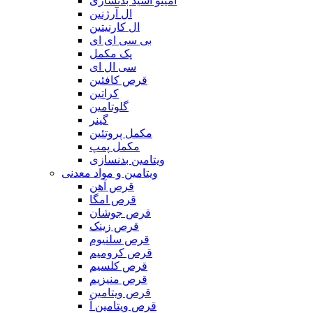
آمینو اسید بدنسازی
ال آرژنین
ال کارنیتین
بی سی ای ای
پک مکمل
سی ال ای
قرص کافئین
کراتین
گلوتامین
گینر
مکمل پروتئین
مکمل پمپ
ویتامین بدنسازی
ویتامین و مواد معدنی
قرص آهن
قرص امگا
قرص جوشان
قرص زینک
قرص سلنیوم
قرص کرومیم
قرص کلسیم
قرص منیزیم
قرص ویتامین
قرص ویتامین آ