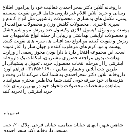
داروخانه آنلاین دکتر سحر احمدی فعالیت خود را پیرامون اطلاع
رسانی و خرید آنلاین اقلام غیر دارویی شامل قرص تقویت سیستم
ایمنی، مکمل های بدنسازی ، محصولات زناشویی مثل انواع کاندم و
اسپری تاخیری ، محصولات کاهش وزن و محصولات مراقبت از
پوست و مو مثل کپسول کلاژن وکپسول ضد ریزش مو و شیرخشک
و محصولات آرایشی بهداشتی و زیبایی از جمله انواع شامپوهای ضد
ریزش و تقویت کننده مو،انواع ضد آفتاب ها، سرم های تقویت کننده
پوست و مو، کرم های مرطوب کننده و جوان ساز را آغاز نموده
است. این مجموعه افتخار دارد با دارا بودن مجوز رسمی از وزارت
بهداشت بدون مراجعه حضوری مشتریان، امکانات یک داروخانه
اینترنتی را از مرحله انتخاب محصول، خرید ، تحویل با پشتیبانی از
طریق چت آنلاین و شماره تماس ۰۳۱۴۵۲۱۶۹۰۰ فراهم آورد.
داروخانه آنلاین دکتر سحراحمدی به شما کمک می‌کند تا در وقت و
هزینه‌های خود صرفه‌جویی کنید. شما مخاطبین محترم میتوانید با
مشاهده مشخصات محصولات دلخواه خود در بهترین زمان لذت
خرید اینترنتی را تجربه کنید.
تماس با ما
شاهین شهر، انتهای خیایان نظامی، خیابان فرخی، پلاک ۲۰، جنب
مسجد، داروخانه دکتر سحر احمدی