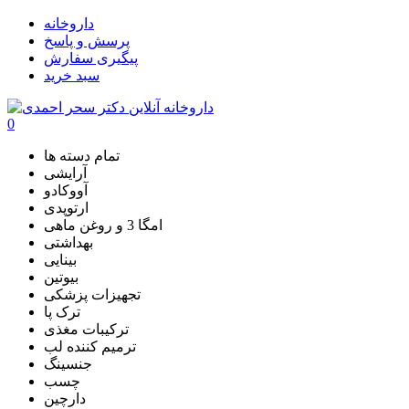
داروخانه
پرسش و پاسخ
پیگیری سفارش
سبد خرید
0
تمام دسته ها
آرایشی
آووکادو
ارتوپدی
امگا 3 و روغن ماهی
بهداشتی
بینایی
بیوتین
تجهیزات پزشکی
ترک پا
ترکیبات مغذی
ترمیم کننده لب
جنسینگ
چسب
دارچین