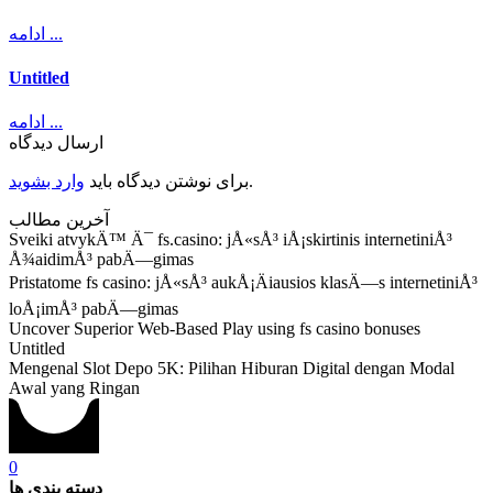
ادامه ...
Untitled
ادامه ...
ارسال دیدگاه
.
برای نوشتن دیدگاه باید
وارد بشوید
آخرین مطالب
Sveiki atvykÄ™ Ä¯ fs.casino: jÅ«sÅ³ iÅ¡skirtinis internetiniÅ³
Å¾aidimÅ³ pabÄ—gimas
Pristatome fs casino: jÅ«sÅ³ aukÅ¡Äiausios klasÄ—s internetiniÅ³
loÅ¡imÅ³ pabÄ—gimas
Uncover Superior Web-Based Play using fs casino bonuses
Untitled
Mengenal Slot Depo 5K: Pilihan Hiburan Digital dengan Modal
Awal yang Ringan
0
دسته بندی ها