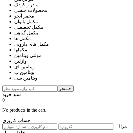
مادر و کودک
محصولات جنسی
مخمر آبجو
مکمل بانوان
مکمل تخصصی
مکمل گیاهی
مکمل ها
مکمل های دارویی
مکملها
مولتی ویتامین
وازلین
ویتامین ای
ویتامین ب
ویتامین سی
جستجو
سبد خرید
0
No products in the cart.
حساب کاربری
مرا
به خاطر بسپار