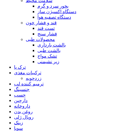
سلامت محیط
بخور سرد و گرم
دستگاه اکسیژن ساز
دستگاه تصفیه هوا
قند و فشار خون
تست قند
فشار سنج
محصولات طبی
بالشت بارداری
بالشت طبی
تشک مواج
زیر نشیمنی
ترک پا
ترکیبات مغذی
زردچوبه
ترمیم کننده لب
جنسینگ
چسب
دارچین
داروخانه
روغن بدن
رویال ژلی
زینک
سویا