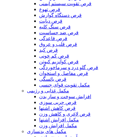
قرص تقویت سیستم ایمنی
قرص تهوع
قرص دستگاه گوارش
قرص دیابت
قرص سنگ کلیه
قرص ضد حساسیت
قرص قاعدگی
قرص قلب و عروق
قرص کبد
قرص کم خونی
قرص کوآنزیم کیوتن
قرص گلو درد و سرماخوردگی
قرص مفاصل و استخوان
قرص یائسگی
مکمل تقویت قوای جنسی
مکمل غذایی و رژیمی
افزایش سوخت و ساز بدن
قرص چربی سوزی
قرص کاهش اشتها
قرص لاغری و کاهش وزن
مکمل افزایش اشتها
مکمل افزایش وزن
مکمل های بدنسازی