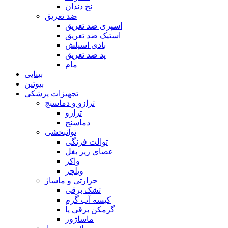
نخ دندان
ضد تعریق
اسپری ضد تعریق
استیک ضد تعریق
بادی اسپلش
پد ضد تعریق
مام
بینایی
بیوتین
تجهیزات پزشکی
ترازو و دماسنج
ترازو
دماسنج
توانبخشی
توالت فرنگی
عصای زیر بغل
واکر
ویلچر
حرارتی و ماساژ
تشک برقی
کیسه آب گرم
گرمکن برقی پا
ماساژور