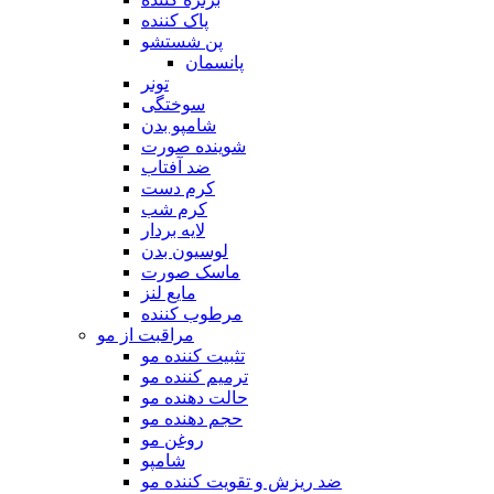
پاک کننده
پن شستشو
پانسمان
تونر
سوختگی
شامپو بدن
شوینده صورت
ضد آفتاب
کرم دست
کرم شب
لایه بردار
لوسیون بدن
ماسک صورت
مایع لنز
مرطوب کننده
مراقبت از مو
تثبیت کننده مو
ترمیم کننده مو
حالت دهنده مو
حجم دهنده مو
روغن مو
شامپو
ضد ریزش و تقویت کننده مو