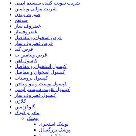
شربت تقویت کننده سیستم ایمنی
شربت مولتی ویتامین
صورت و بدن
ضدنفخ
غضروف ساز
غضروفساز
قرص اسخوان و مفاصل
قرص غضروف ساز
قرص کبد
قرص ویتامین ب
کپسول آهن
کپسول استخوان و مفاصل
کپسول اسخوان و مفاصل
کپسول پروستات
کپسول پوست و مو و ناخن
کپسول تقویت سیستم ایمنی
کپسول غضروف ساز
کلاژن
گلوکزامین
مادر و کودک
پوشک
پوشک استخری
پوشک بزرگسال
پوشک سایز 1