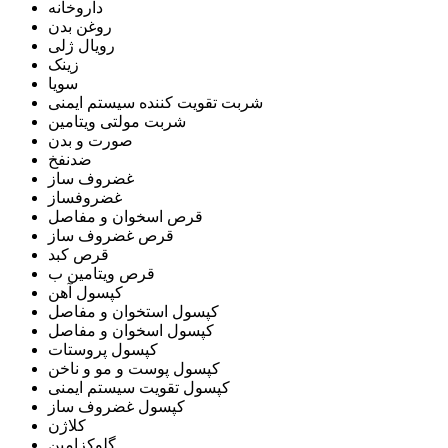
داروخانه
روغن بدن
رویال ژلی
زینک
سویا
شربت تقویت کننده سیستم ایمنی
شربت مولتی ویتامین
صورت و بدن
ضدنفخ
غضروف ساز
غضروفساز
قرص اسخوان و مفاصل
قرص غضروف ساز
قرص کبد
قرص ویتامین ب
کپسول آهن
کپسول استخوان و مفاصل
کپسول اسخوان و مفاصل
کپسول پروستات
کپسول پوست و مو و ناخن
کپسول تقویت سیستم ایمنی
کپسول غضروف ساز
کلاژن
گلوکزامین