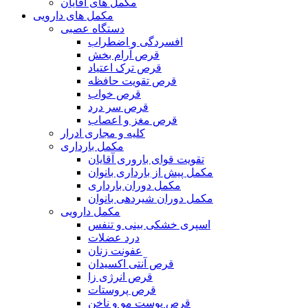
مکمل های آقایان
مکمل های دارویی
دستگاه عصبی
افسردگی و اضطراب
قرص آرام بخش
قرص ترک اعتیاد
قرص تقویت حافظه
قرص خواب
قرص سر درد
قرص مغز و اعصاب
کلیه و مجاری ادرار
مکمل بارداری
تقویت قوای باروری آقایان
مکمل پیش از بارداری بانوان
مکمل دوران بارداری
مکمل دوران شیردهی بانوان
مکمل دارویی
اسپری خشکی بینی و تنفس
درد عضلات
عفونت زنان
قرص آنتی اکسیدان
قرص انرژی زا
قرص پروستات
قرص پوست مو و ناخن