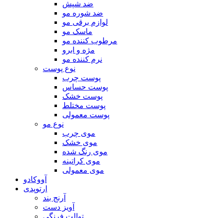
ضد شپش
ضد شوره مو
لوازم برقی مو
ماسک مو
مرطوب کننده مو
مژه و ابرو
نرم کننده مو
نوع پوست
پوست چرب
پوست حساس
پوست خشک
پوست مختلط
پوست معمولی
نوع مو
موی چرب
موی خشک
موی رنگ شده
موی کراتینه
موی معمولی
آووکادو
ارتوپدی
آرنج بند
آویز دست
توالت فرنگی