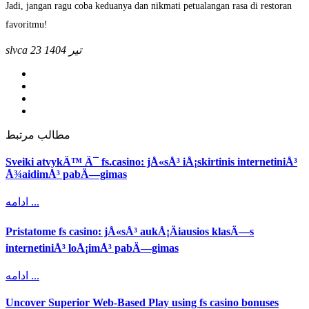
Jadi, jangan ragu coba keduanya dan nikmati petualangan rasa di restoran
favoritmu!
23 تیر 1404
slvca
مطالب مرتبط
Sveiki atvykÄ™ Ä¯ fs.casino: jÅ«sÅ³ iÅ¡skirtinis internetiniÅ³
Å¾aidimÅ³ pabÄ—gimas
ادامه ...
Pristatome fs casino: jÅ«sÅ³ aukÅ¡Äiausios klasÄ—s
internetiniÅ³ loÅ¡imÅ³ pabÄ—gimas
ادامه ...
Uncover Superior Web-Based Play using fs casino bonuses