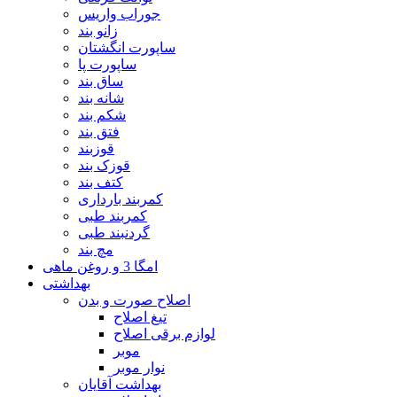
جوراب واریس
زانو بند
ساپورت انگشتان
ساپورت پا
ساق بند
شانه بند
شکم بند
فتق بند
قوزبند
قوزک بند
کتف بند
کمربند بارداری
کمربند طبی
گردنبند طبی
مچ بند
امگا 3 و روغن ماهی
بهداشتی
اصلاح صورت و بدن
تیغ اصلاح
لوازم برقی اصلاح
موبر
نوار موبر
بهداشت آقایان