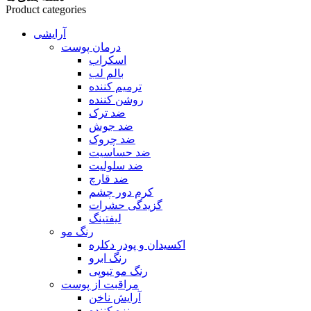
Product categories
آرایشی
درمان پوست
اسکراب
بالم لب
ترمیم کننده
روشن کننده
ضد ترک
ضد جوش
ضد چروک
ضد حساسیت
ضد سلولیت
ضد قارچ
کرم دور چشم
گزیدگی حشرات
لیفتینگ
رنگ مو
اکسیدان و پودر دکلره
رنگ ابرو
رنگ مو تیوپی
مراقبت از پوست
آرایش ناخن
برنزه کننده