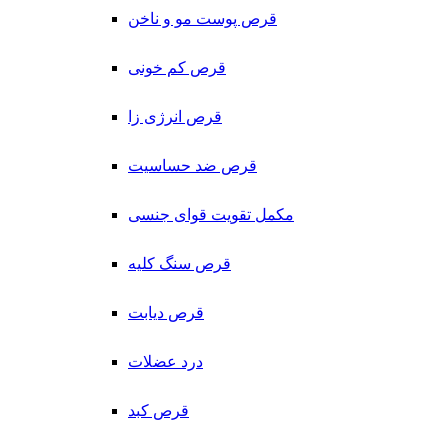
قرص پوست مو و ناخن
قرص کم خونی
قرص انرژی زا
قرص ضد حساسیت
مکمل تقویت قوای جنسی
قرص سنگ کلیه
قرص دیابت
درد عضلات
قرص کبد