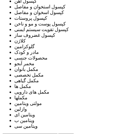
کپسول آهن
کپسول استخوان و مفاصل
کپسول اسخوان و مفاصل
کپسول پروستات
کپسول پوست و مو و ناخن
کپسول تقویت سیستم ایمنی
کپسول غضروف ساز
کلاژن
گلوکزامین
مادر و کودک
محصولات جنسی
مخمر آبجو
مکمل بانوان
مکمل تخصصی
مکمل گیاهی
مکمل ها
مکمل های دارویی
مکملها
مولتی ویتامین
وازلین
ویتامین ای
ویتامین ب
ویتامین سی