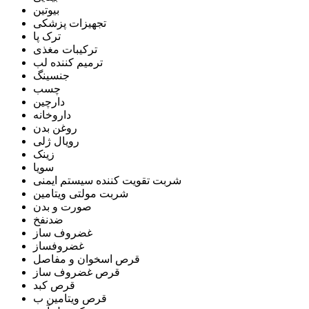
بیوتین
تجهیزات پزشکی
ترک پا
ترکیبات مغذی
ترمیم کننده لب
جنسینگ
چسب
دارچین
داروخانه
روغن بدن
رویال ژلی
زینک
سویا
شربت تقویت کننده سیستم ایمنی
شربت مولتی ویتامین
صورت و بدن
ضدنفخ
غضروف ساز
غضروفساز
قرص اسخوان و مفاصل
قرص غضروف ساز
قرص کبد
قرص ویتامین ب