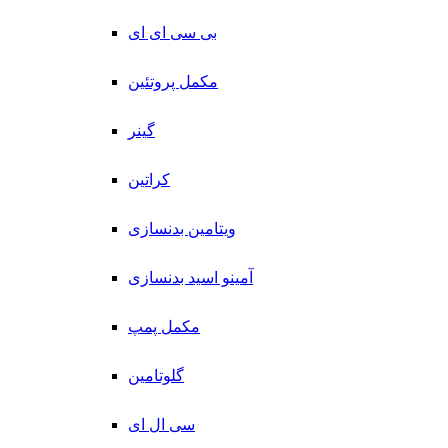
بی سی ای ای
مکمل پروتئین
گینر
کراتین
ویتامین بدنسازی
آمینو اسید بدنسازی
مکمل پمپ
گلوتامین
سی ال ای